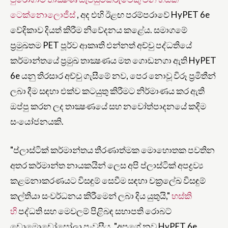
ටෙක්නොලොජීස්
, අද එහි ඊළඟ පරම්පරාවේ HyPET 6e
වේදිකාව දියත් කිරීම නිවේදනය කළේය. සමාගමේ
ප්‍රමුඛතම PET පූර්ව ආකෘති එන්නත් අච්චු පද්ධතියේ
කර්මාන්තයේ ප්‍රමුඛ තාක්‍ෂණය මත ගොඩනගා ඇති HyPET
6e යනු තිරසාර අච්චු ගැසීමේ නව, පෙර නොවූ විරූ ප්‍රමිතීන්
ලබා දීම සඳහා එක්ව කටයුතු කිරීමට නිර්මාණය කර ඇති
ඔප්පු කරන ලද තාක්‍ෂණයේ සහ නවෝත්පාදනයේ කදිම
සංයෝජනයකි.
"ප්ලාස්ටික් කර්මාන්තය තීරණාත්මක මොහොතක පවතින
අතර කර්මාන්ත නායකයින් ලෙස අපි ප්ලාස්ටික් අපද්‍රව්‍ය
කළමනාකරණයට විසඳුම් සෙවීම සඳහා චක්‍රලේඛ විසඳුම්
කල්තියා සංවර්ධනය කිරීමෙන් ලබා දිය යුතුයි,"
හස්කි
හි
පද්ධති සහ මෙවලම් පිළිබඳ සභාපති රොබට්
ඩොමොඩෝසෝලා පැවසීය. "අපගේ නව HyPET 6e