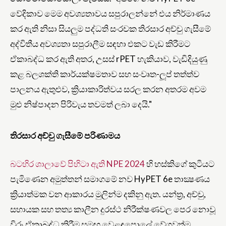
වේදිකාව මෙම අවශ්‍යතාවය සපුරාලන්නේ එය නිර්මාණය
කර ඇති නිසා සියලුම පද්ධති සංරචක තිරසාර අච්චු ගැසීමේ
අද්විතීය අවශ්‍යතා සපුරාලීම සඳහා එකට වැඩ කිරීමට
ඒකාබද්ධ කර ඇති අතර, උසස් rPET හැකියාව, වැඩිදියුණු
කළ බලශක්ති කාර්යක්ෂමතාව සහ සංවෘත-ලූප් තත්ත්ව
පාලනය ඇතුළුව, ක්‍රියාකාරිත්වය සරල කරන අතරම අවම
මුළු නිෂ්පාදන පිරිවැය තවමත් ලබා දෙයි."
තිරසාර අච්චු ගැසීමේ පරිණාමය
බටහිර ශාලාවේ පිහිටා ඇති NPE 2024
හි හස්කිගේ කුටියට
පැමිණෙන අමුත්තන්
සමාගමේ නව HyPET 6e තාක්‍ෂණය
ක්‍රියාත්මක වන ආකාරය මුලින්ම දකිනු ඇත. යන්ත්‍ර, අච්චු,
සහායක සහ තත්‍ය කාලීන දුරස්ථ නිරීක්ෂණවල පෙර නොවූ
විරූ ඒකාබද්ධ කිරීම සමඟ වෙළඳපොලේ වේගවත්ම