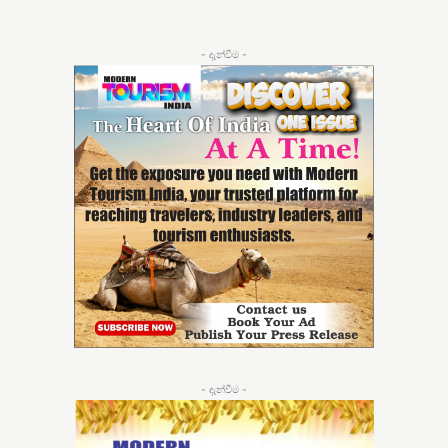
- දැන්වීම -
- දැන්වීම -