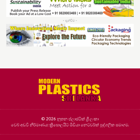
- දැන්වීම -
© 2026 නූතන ප්ලාස්ටික් ශ්‍රී ලංකා
වෙබ් අඩවි නිර්මාණය:
ක්‍රිසොලයිට් මීඩියා නෙට්වර්ක් පුද්ගලික සමාගම.