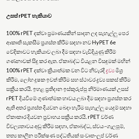
උසස් rPET හැකියාව
100% rPET දක්වා ප්‍රමාණයකින් සාදන ලද සැහැල්ලු පෙර
ආකෘති සැකසීම ප්‍රශස්ත කිරීම සඳහා නව HyPET 6e
වේදිකාවට හැකියාව ලබා දීම සඳහා වැඩිදියුණු කිරීම්
ගණනාවක් සිදු කර ඇත. ඒකාබද්ධ වියළන විසඳුමක් මඟින්
100% rPET දක්වා ක්‍රියාත්මක වන විට නිවැරදි
ද්‍රව්‍ය
මිශ්‍ර
කිරීම, ලෝහ දූෂක ඉවත් කිරීම සහ ස්ථාවර ද්‍රව්‍ය සකස් කිරීම
සක්‍රීය කරයි. ඉහළ ප්‍රතිදාන ඉස්කුරුප්පු නිර්මාණයක් උසස්
rPET දියවීමේ ගුණාත්මක භාවය ලබා දීම සඳහා ප්‍රශස්ත කර
ඇති අතර ප්‍රශස්ත දියවන බෙදා හැරීම සැහැල්ලු යෙදුම් සඳහා
ඒකාකාර දියවන ප්‍රවාහය සක්‍රීය කරයි. rPET වර්ණ
විචල්‍යතාවය අඩු කිරීම සඳහා, ඒකාබද්ධ, ස්වයං-ගැලපුම්,
තත්‍ය කාලීන පරීක්ෂණ පද්ධතියක් සංවෘත-ලූප් වර්ණ