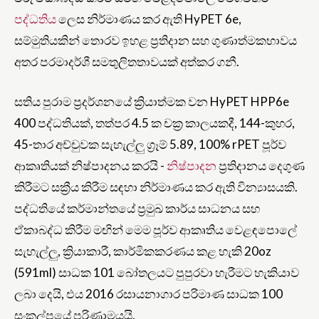
පද්ධතිය
ලෙස නිර්මාණය කර ඇති HyPET 6e,
සම්මුතියකින් තොරව ඉහළ ප්‍රතිදාන සහ ගුණාත්මකභාවය
අතර පරමාදර්ශී සමතුලිතතාවයක් අත්කර ගනී.
සතිය පුරාම ප්‍රදර්ශනයේ ක්‍රියාත්මක වන HyPET HPP6e
400 පද්ධතියක්, තත්පර 4.5 ක චක්‍ර කාලයකදී, 144-කුහර,
45-තාර අච්චුවක සැහැල්ලු ග්‍රෑම් 5.89, 100% rPET පූර්ව
ආකෘතියක් නිෂ්පාදනය කරයි -
නිෂ්පාදන
ප්‍රතිදානය දෙගුණ
කිරීමට සක්‍රීය කිරීම සඳහා නිර්මාණය කර ඇති වින්‍යාසයකි.
පද්ධතියේ කර්මාන්තයේ ප්‍රමුඛ කාර්ය සාධනය සහ
ඒකාබද්ධ කිරීම මඟින් මෙම පූර්ව ආකෘතිය වෙළඳපොලේ
සැහැල්ලු, ක්‍රියාකාරී, කාර්මිකකරණය කළ හැකි 20oz
(591ml) සාධක 101 බෝතලයට පුපුරවා හැරීමට හැකියාව
ලබා දෙයි, එය 2016 රසායනාගාර පරිමාණ සාධක 100
සංකල්පයේ පරිණාමයයි.