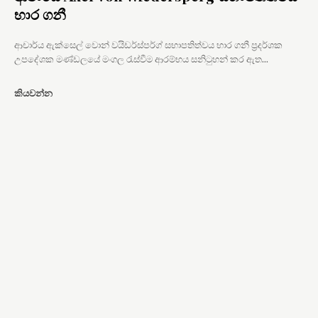
භාර ගනී
ආචාර්ය ඇක්සෙල් වොන් වයිඩර්ස්පර්ග් සභාපතිත්වය භාර ගනී ප්‍රදර්ශක
උපදේශක මණ්ඩලයේ මංගල රැස්වීම ආරම්භය සනිටුහන් කර ඇත...
කියවන්න