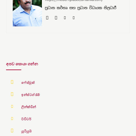
ප්‍රධාන කර්තෘ සහ ප්‍රධාන විධායක නිලධාරී
අපව සොයා ගන්න
ෆේස්බුක්
ඉන්ස්ටග්රෑම්
ලින්ක්ඩින්
ට්විටර්
යූටියුබ්