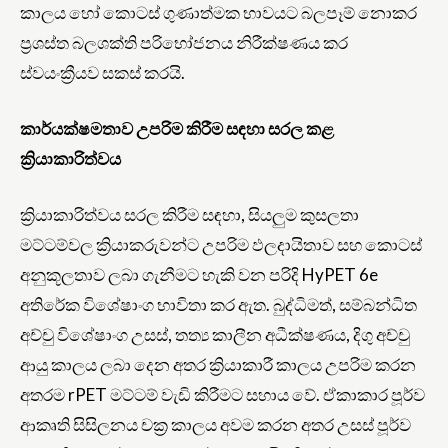
කාලය හෝ කොටස් ගුණාත්මක භාවයට බලපෑම් නොකර
ප්‍රශස්ත බලශක්ති පරිභෝජනය නිරීක්ෂණය කර
ස්වයංක්‍රීයව සකස් කරයි.
කාර්යක්ෂමතාව උපරිම කිරීම සඳහා සරල කළ
ක්‍රියාකාරිත්වය
ක්‍රියාකාරිත්වය සරල කිරීම සඳහා, සියලුම කුසලතා
මට්ටම්වල ක්‍රියාකරුවන්ට උපරිම ඵලදායිතාව සහ කොටස්
අනුකූලතාව ලබා ගැනීමට හැකි වන පරිදි HyPET 6e
අතිරේක විශේෂාංග භාවිතා කර ඇත. බුද්ධිමත්, සම්බන්ධිත
අච්චු විශේෂාංග උසස්, තත්‍ය කාලීන අධීක්ෂණය, දිගු අච්චු
ආයු කාලය ලබා දෙන අතර ක්‍රියාකාරී කාලය උපරිම කරන
අතරම rPET මට්ටම් වැඩි කිරීමට සහාය වේ. ඒකාකාර පූර්ව
ආකෘති සිසිලනය චක්‍ර කාලය අවම කරන අතර උසස් පූර්ව