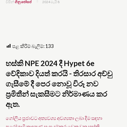
2024 මැයි 8
ගිනු ජෝසප්
විසින්
පළ කිරීම් බැලීම්:
133
හස්කි NPE 2024 දී Hypet 6e
වේදිකාව දියත් කරයි - තිරසාර අච්චු
ගැසීමේ දී පෙර නොවූ විරූ නව
ප්‍රමිතීන් සැකසීමට නිර්මාණය කර
ඇත.
ගෝලීය ප්‍රජාවට අත්‍යවශ්‍ය අවශ්‍යතා ලබා දීම සඳහා
පුරෝගාමී තාක්‍ෂණ සැපයුම්කරුවෙකු වන හස්කි