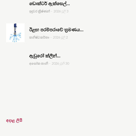
ඩොක්ටර් ඇක්සෙල්...
ඉඳුවර ක්‍රිෂ්ණන්
-
2026 ජූලි 3
ඊළඟ පරම්පරාවේ භ්‍රමණය...
කනිෂ්ඨ කර්තෘ
-
2026 ජූලි 2
ඇඩුරෝ ක්ලීන්...
අසෝක තානි
-
2026 ජූනි 30
අදාළ ලිපි