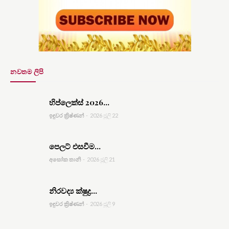
නවතම ලිපි
හිප්ලෙක්ස් 2026...
ඉඳුවර ක්‍රිෂ්ණන්
-
2026 ජූලි 22
පෙලට් එසවීම...
අසෝක තානි
-
2026 ජූලි 21
නිරවද්‍ය ක්ෂුද්‍ර...
ඉඳුවර ක්‍රිෂ්ණන්
-
2026 ජූලි 9