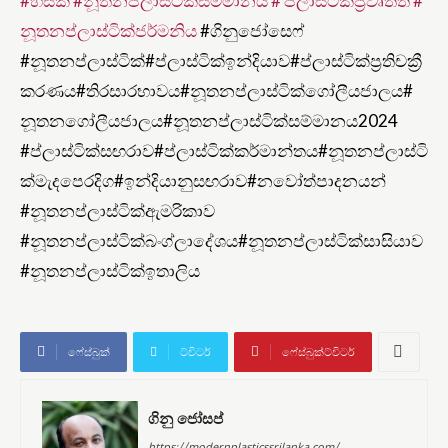
#හස්කි
#නූතනප්ලාස්ටික්සම්මානය #
ප්ලාස්ටික්ප්‍රවෘත්ති #
නූතනප්ලාස්ටික්ජර්මනිය
#ගිනුජෝසෙෆ්
#නූතනප්ලාස්ටික්#ප්ලාස්ටික්ඉන්දියාව#ප්ලාස්ටික්ප්‍රතිචක්‍රී
කරණය#තිරසාරභාවය#නූතනප්ලාස්ටික්ගෝලීයජාලය#
නූතනගෝලීයජාලය#නූතනප්ලාස්ටික්සම්මානය2024
#ප්ලාස්ටික්සඟරාව#ප්ලාස්ටික්කර්මාන්තය#නූතනප්ලාස්ටි
ක්මැදපෙරදිග#ඉන්දියානුසඟරාව#නවෝත්පාදනයන්
#නූතනප්ලාස්ටික්ඇමරිකාව
#නූතනප්ලාස්ටික්බංග්ලාදේශය#නූතනප්ලාස්ටික්සාසියාව
#නූතනප්ලාස්ටික්ඉතාලිය
ෆේස්බුක්
ට්විටර්
ෆේස්බුක්ට්විටර්
ගිනු ජෝසප්
https://modernplasticssrilanka.com/