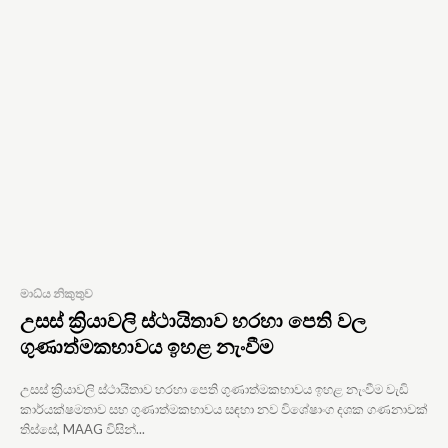
මාධ්ය නිකුතුව
උසස් ක්‍රියාවලි ස්ථායිතාව හරහා පෙති වල
ගුණාත්මකභාවය ඉහළ නැංවීම
උසස් ක්‍රියාවලි ස්ථායිතාව හරහා පෙති ගුණාත්මකභාවය ඉහළ නැංවීම වැඩි
කාර්යක්ෂමතාව සහ ගුණාත්මකභාවය සඳහා නව විශේෂාංග දශක ගණනාවක්
තිස්සේ, MAAG විසින්...