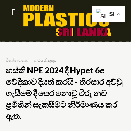
SI
විශේෂාංගගත:
මාධ්ය නිකුතුව
හස්කි NPE 2024 දී Hypet 6e
වේදිකාව දියත් කරයි - තිරසාර අච්චු
ගැසීමේ දී පෙර නොවූ විරූ නව
ප්‍රමිතීන් සැකසීමට නිර්මාණය කර
ඇත.