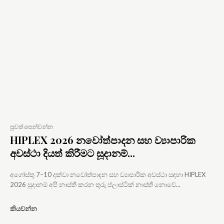
පුවත් පෙන්වන්න
HIPLEX 2026 නවෝත්පාදන සහ ව්‍යාපාරික
අවස්ථා දියත් කිරීමට සූදානම්...
අගෝස්තු 7–10 දක්වා නවෝත්පාදන සහ ව්‍යාපාරික අවස්ථා සඳහා HIPLEX
2026 සූදානම් අපි නාස්ති කරන තුරු ප්ලාස්ටික් නාස්ති නොවේ...
කියවන්න