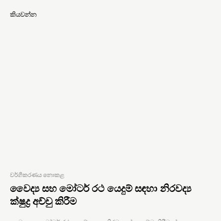
කියවන්න
වර්ගීකරණය නොකළ
වෛද්‍ය සහ මෝටර් රථ යෙදුම් සඳහා නිරවද්‍ය
ක්ෂුද්‍ර අච්චු කිරීම