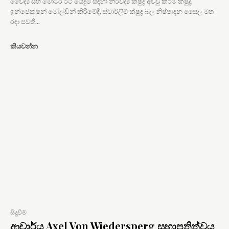
වෛද්‍ය සහ මෝටර් රථ යෙදුම් සඳහා නිරවද්‍ය ක්ෂුද්‍ර අච්චු කිරීම ක්ෂුද්‍ර
ඉන්ජෙක්ෂන් මෝල්ඩින් කිරීමේදී, ස්ටාර්ලිම් ක්ෂුද්‍ර බල නිෂ්පාදන සෛල මත
රඳා පවතී...
කියවන්න
සිදුවීම
ආචාර්ය Axel Von Wiedersperg සභාපතිත්වය