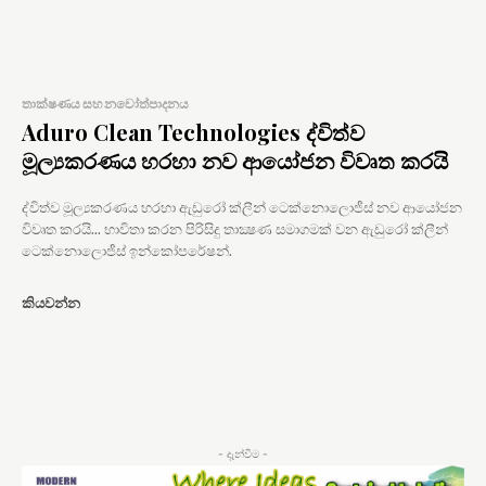
තාක්ෂණය සහ නවෝත්පාදනය
Aduro Clean Technologies ද්විත්ව
මූල්‍යකරණය හරහා නව ආයෝජන විවෘත කරයි
ද්විත්ව මූල්‍යකරණය හරහා ඇඩුරෝ ක්ලීන් ටෙක්නොලොජීස් නව ආයෝජන
විවෘත කරයි... භාවිතා කරන පිරිසිදු තාක්‍ෂණ සමාගමක් වන ඇඩුරෝ ක්ලීන්
ටෙක්නොලොජීස් ඉන්කෝපරේෂන්.
කියවන්න
- දැන්වීම -