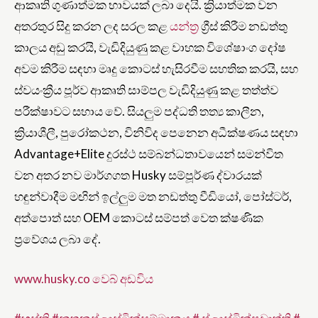
ආකෘති ගුණාත්මක භාවයක් ලබා දෙයි. ක්‍රියාත්මක වන
අතරතුර සිදු කරන ලද සරල කළ
යන්ත්‍ර
ග්‍රීස් කිරීම නඩත්තු
කාලය අඩු කරයි, වැඩිදියුණු කළ වාහක විශේෂාංග දෝෂ
අවම කිරීම සඳහා මෘදු කොටස් හැසිරවීම සහතික කරයි, සහ
ස්වයංක්‍රීය පූර්ව ආකෘති සාම්පල වැඩිදියුණු කළ තත්ත්ව
පරීක්ෂාවට සහාය වේ. සියලුම පද්ධති තත්‍ය කාලීන,
ක්‍රියාශීලී, පුරෝකථන, විනිවිද පෙනෙන අධීක්ෂණය සඳහා
Advantage+Elite දුරස්ථ සම්බන්ධතාවයෙන් සමන්විත
වන අතර නව මාර්ගගත Husky සම්පූර්ණ ද්වාරයක්
හඳුන්වාදීම මඟින් ඉල්ලුම මත නඩත්තු වීඩියෝ, පෝස්ටර්,
අත්පොත් සහ OEM කොටස් සම්පත් වෙත ක්ෂණික
ප්‍රවේශය ලබා දේ.
www.husky.co වෙබ් අඩවිය