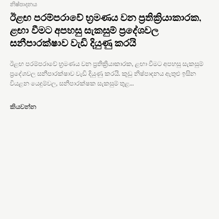
නිෂ්පාදනය
ඊළඟ පරම්පරාවේ භ්‍රමණය වන ප්‍රතික්‍රියාකාරක,
ළඟා වීමට අපහසු සැකසුම් ප්‍රදේශවල
සනීපාරක්ෂාව වැඩි දියුණු කරයි
ඊළඟ පරම්පරාවේ භ්‍රමණය වන ප්‍රතික්‍රියාකාරක, ළඟා වීමට අපහසු සැකසුම්
ප්‍රදේශවල සනීපාරක්ෂාව වැඩි දියුණු කරයි. කුඩු නිෂ්පාදනය ඇතුළු ඉසින
වියළන යෙදුම්වල, සනීපාරක්ෂක සැකසුම් තුළ...
කියවන්න