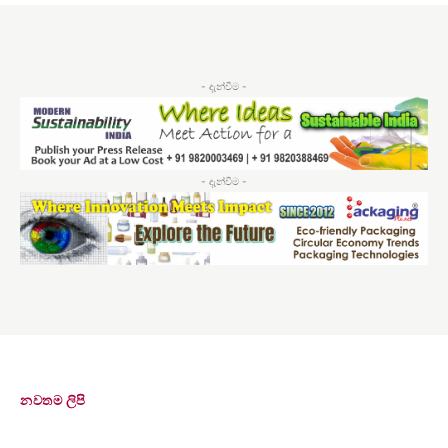
- දැන්වීම -
- දැන්වීම -
නවතම ලිපි