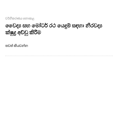
වර්ගීකරණය නොකළ
වෛද්‍ය සහ මෝටර් රථ යෙදුම් සඳහා නිරවද්‍ය
ක්ෂුද්‍ර අච්චු කිරීම
තවත් කියවන්න