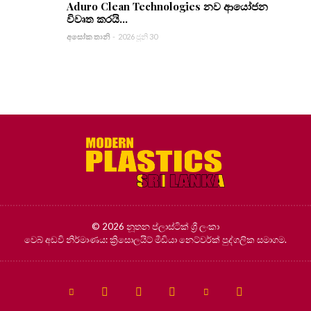
Aduro Clean Technologies නව ආයෝජන
විවෘත කරයි...
අසෝක තානි
-
2026 ජූනි 30
© 2026 නූතන ප්ලාස්ටික් ශ්‍රී ලංකා
වෙබ් අඩවි නිර්මාණය:
ක්‍රිසොලයිට් මීඩියා නෙට්වර්ක් පුද්ගලික සමාගම.