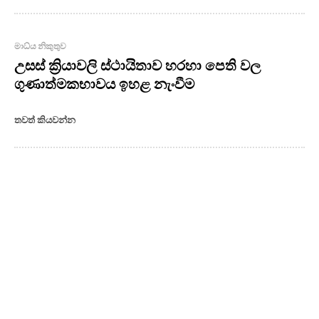
මාධ්ය නිකුතුව
උසස් ක්‍රියාවලි ස්ථායිතාව හරහා පෙති වල
ගුණාත්මකභාවය ඉහළ නැංවීම
තවත් කියවන්න