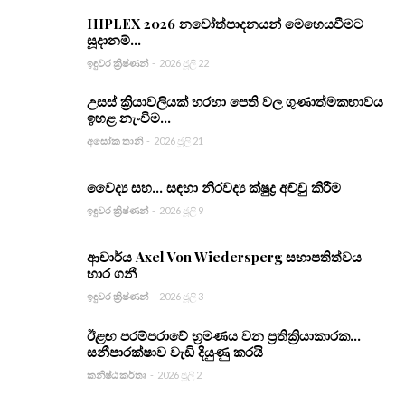
HIPLEX 2026 නවෝත්පාදනයන් මෙහෙයවීමට
සූදානම්...
ඉඳුවර ක්‍රිෂ්ණන්
-
2026 ජූලි 22
උසස් ක්‍රියාවලියක් හරහා පෙති වල ගුණාත්මකභාවය
ඉහළ නැංවීම...
අසෝක තානි
-
2026 ජූලි 21
වෛද්‍ය සහ... සඳහා නිරවද්‍ය ක්ෂුද්‍ර අච්චු කිරීම
ඉඳුවර ක්‍රිෂ්ණන්
-
2026 ජූලි 9
ආචාර්ය Axel Von Wiedersperg සභාපතිත්වය
භාර ගනී
ඉඳුවර ක්‍රිෂ්ණන්
-
2026 ජූලි 3
ඊළඟ පරම්පරාවේ භ්‍රමණය වන ප්‍රතික්‍රියාකාරක...
සනීපාරක්ෂාව වැඩි දියුණු කරයි
කනිෂ්ඨ කර්තෘ
-
2026 ජූලි 2