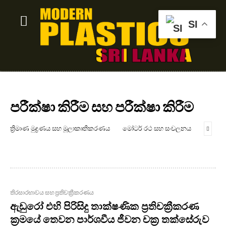
SI
පරීක්ෂා කිරීම සහ පරීක්ෂා කිරීම
ත්‍රිමාණ මුද්‍රණය සහ මූලාකෘතිකරණය
මෝටර් රථ සහ සංචලනය
තිරසාරභාවය සහ ප්‍රතිචක්‍රීකරණය
ඇඩුරෝ එහි පිරිසිදු තාක්ෂණික ප්‍රතිචක්‍රීකරණ
ක්‍රමයේ තෙවන පාර්ශවීය ජීවන චක්‍ර තක්සේරුව