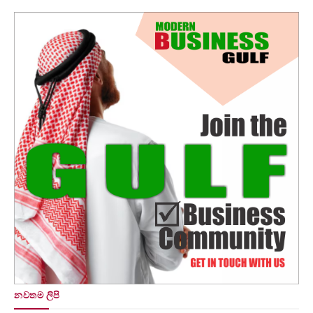
නවතම ලිපි