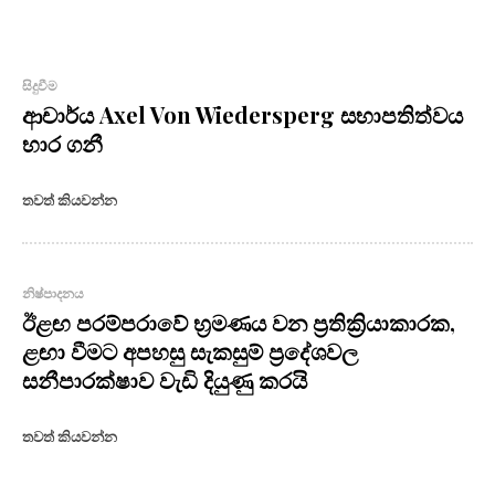
සිදුවීම
ආචාර්ය Axel Von Wiedersperg සභාපතිත්වය
භාර ගනී
තවත් කියවන්න
නිෂ්පාදනය
ඊළඟ පරම්පරාවේ භ්‍රමණය වන ප්‍රතික්‍රියාකාරක,
ළඟා වීමට අපහසු සැකසුම් ප්‍රදේශවල
සනීපාරක්ෂාව වැඩි දියුණු කරයි
තවත් කියවන්න