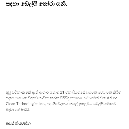
සඳහා ඩෙල්ෆි තෝරා ගනී.
අඩු වටිනාකමක් ඇති ආහාර තොග 21 වන සියවසේ සම්පත් බවට පත් කිරීම
සඳහා රසායන විද්‍යාව භාවිතා කරන පිරිසිදු තාක්‍ෂණ සමාගමක් වන Aduro
Clean Technologies Inc., අද නිවේදනය කළේ ඉහළම... ඩෙල්ෆි සමාගම
බඳවා ගත් බවයි.
තවත් කියවන්න