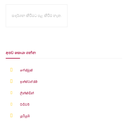
සංදර්ශන කිරීමට පළ කිරීම් නැත.
අපව සොයා ගන්න
ෆේස්බුක්
ඉන්ස්ටග්රෑම්
ලින්ක්ඩින්
ට්විටර්
යූටියුබ්