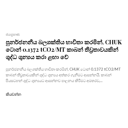
ජයග්‍රහණ
පුනර්ජනනීය බලශක්තිය භාවිතා කරමින්, CHUK
ටොන් 0.1372 tCO2/MT කාබන් තීව්‍රතාවයකින්
ශුද්ධ ශුන්‍යය කරා ළඟා වේ
පුනර්ජනනීය බලශක්තිය භාවිතා කරමින්, CHUK ටොන් 0.1372 tCO2/MT
කාබන් තීව්‍රතාවයකින් ශුද්ධ ශුන්‍යය අත්කර ගැනීමට ආසන්නයි. කාබන්
පියසටහන් ශුද්ධ ශුන්‍යයට ආසන්නව පාලනය කිරීමට අමතරව,...
කියවන්න