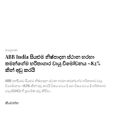
ජයග්‍රහණ
ABB India සියළුම නිෂ්පාදන ස්ථාන හරහා
තමන්ගේම හරිතාගාර වායු විමෝචනය ~82%
කින් අඩු කරයි
ABB ඉන්දියාව සියළුම නිෂ්පාදන ස්ථාන හරහා තමන්ගේම හරිතාගාර වායු
විමෝචනය ~82% කින් අඩු කරයි විෂය පථය 1 සහ විෂය පථය 2 හරිතාගාර
වායු (GHG) හි ප්‍රාථමික අඩු කිරීම...
කියවන්න