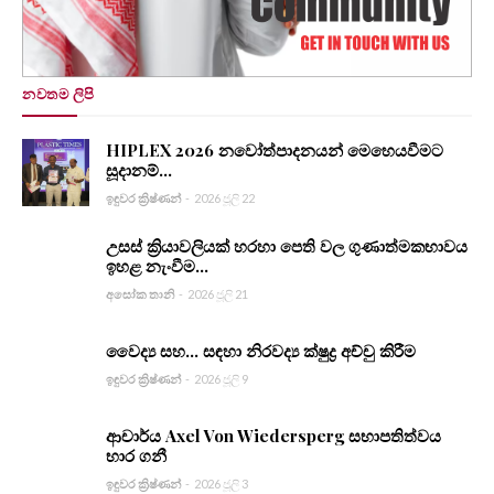
නවතම ලිපි
HIPLEX 2026 නවෝත්පාදනයන් මෙහෙයවීමට
සූදානම්...
ඉඳුවර ක්‍රිෂ්ණන්
-
2026 ජූලි 22
උසස් ක්‍රියාවලියක් හරහා පෙති වල ගුණාත්මකභාවය
ඉහළ නැංවීම...
අසෝක තානි
-
2026 ජූලි 21
වෛද්‍ය සහ... සඳහා නිරවද්‍ය ක්ෂුද්‍ර අච්චු කිරීම
ඉඳුවර ක්‍රිෂ්ණන්
-
2026 ජූලි 9
ආචාර්ය Axel Von Wiedersperg සභාපතිත්වය
භාර ගනී
ඉඳුවර ක්‍රිෂ්ණන්
-
2026 ජූලි 3