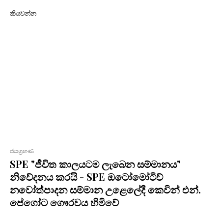
කියවන්න
ජයග්‍රහණ
SPE "ජීවිත කාලයටම ලැබෙන සම්මානය"
නිවේදනය කරයි - SPE ඔටෝමෝටිව්
නවෝත්පාදන සම්මාන උළෙලේදී කෙවින් එන්.
පේගෝට ගෞරවය හිමිවේ