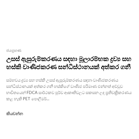
ජයග්‍රහණ
උසස් ඇසුරුම්කරණය සඳහා මූලාරම්භක ද්‍රව්‍ය සහ
හස්කි වාණිජකරණ සන්ධිස්ථානයක් අත්කර ගනී
සම්භවය ද්‍රව්‍ය සහ හස්කි උසස් ඇසුරුම්කරණය සඳහා වාණිජකරණය
සන්ධිස්ථානයක් අත්කර ගනී හස්කිගේ වාණිජ පරිමාණ එන්නත් අච්චුව
භාවිතයෙන් FDCA සාර්ථකව පූර්ව ආකෘතිවලට සකසන ලද ප්‍රතිචක්‍රීකරණය
කළ හැකි PET පොලිමර්...
කියවන්න