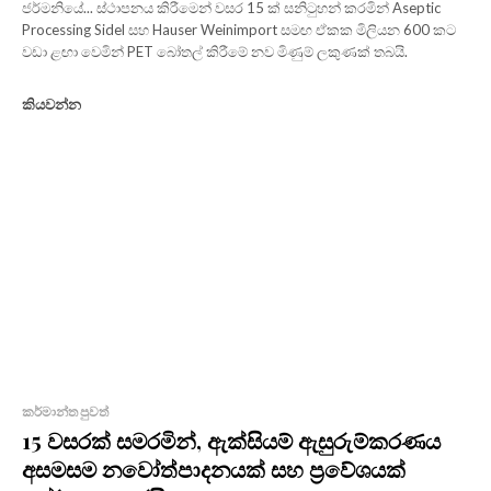
ජර්මනියේ... ස්ථාපනය කිරීමෙන් වසර 15 ක් සනිටුහන් කරමින් Aseptic
Processing Sidel සහ Hauser Weinimport සමඟ ඒකක මිලියන 600 කට
වඩා ළඟා වෙමින් PET බෝතල් කිරීමේ නව මිණුම් ලකුණක් තබයි.
කියවන්න
කර්මාන්ත පුවත්
15 වසරක් සමරමින්, ඇක්සියම් ඇසුරුම්කරණය
අසමසම නවෝත්පාදනයක් සහ ප්‍රවේශයක්