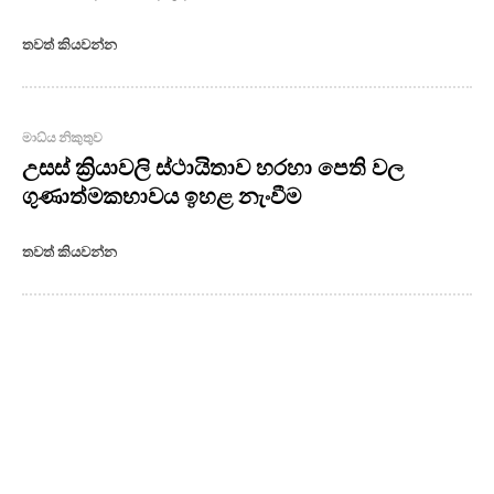
තවත් කියවන්න
මාධ්ය නිකුතුව
උසස් ක්‍රියාවලි ස්ථායිතාව හරහා පෙති වල
ගුණාත්මකභාවය ඉහළ නැංවීම
තවත් කියවන්න