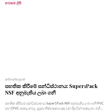
නවතම ලිපි
කර්මාන්ත පුවත්
සහතික කිරීමේ සන්ධිස්ථානය: Super1Pack
NSF අනුමැතිය ලබා ගනී
සහතික කිරීමේ සන්ධිස්ථානය: Super1Pack NSF අනුමැතිය ලබා ගනී PVC
සහ CPVC ආකලනවල ප්‍රමුඛ නිෂ්පාදකයෙකු වන සිල්වින් ආකලන, එහි...