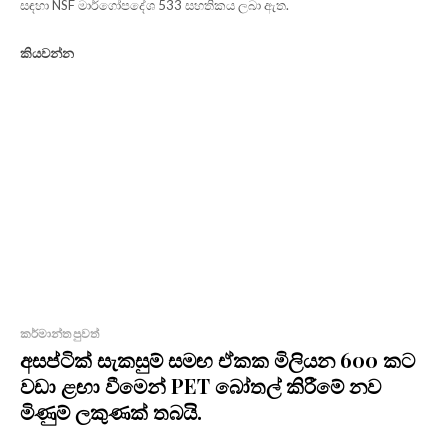
සඳහා NSF මාර්ගෝපදේශ 533 සහතිකය ලබා ඇත.
කියවන්න
කර්මාන්ත පුවත්
අසප්ටික් සැකසුම් සමඟ ඒකක මිලියන 600 කට
වඩා ළඟා වීමෙන් PET බෝතල් කිරීමේ නව
මිණුම් ලකුණක් තබයි.