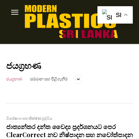
SI
ජයග්‍රහණ
ජයග්‍රහණ
සම්මාන සහ පිළිගැනීම්
විශේෂාංග සහ තීක්ෂ්ණ බුද්ධිය
ජාත්‍යන්තර දන්ත වෛද්‍ය ප්‍රදර්ශනයට පෙර
ClearCorrect නව නිෂ්පාදන සහ නවෝත්පාදන