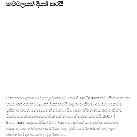
කට්ටලයක් දියත් කරයි
ජාත්‍යන්තර දන්ත වෛද්‍ය ප්‍රදර්ශනයට පෙර ClearCorrect නව නිෂ්පාදන සහ
නවෝත්පාදන කට්ටලයක් දියත් කරයි මෘදු හා සංකීර්ණ අවස්ථා දෙකටම
ප්‍රතිකාර කරන වෛද්‍යවරුන්ට සහාය වීම සඳහා නිර්මාණය කර ඇති නව
විසඳුම් හතක් ඕතොඩොන්ටික් සන්නාමය නිවේදනය කරයි. 2017 දී
Straumann සමූහය විසින් ClearCorrect අත්පත් කර ගැනීම සමාගමේ
මෘදුකාංග සහ නිෂ්පාදන සංවර්ධන නල මාර්ගය ටර්බෝචාජ් කර ඇත.
ජාත්‍යන්තර දන්ත වෛද්‍ය ප්‍රදර්ශනය...