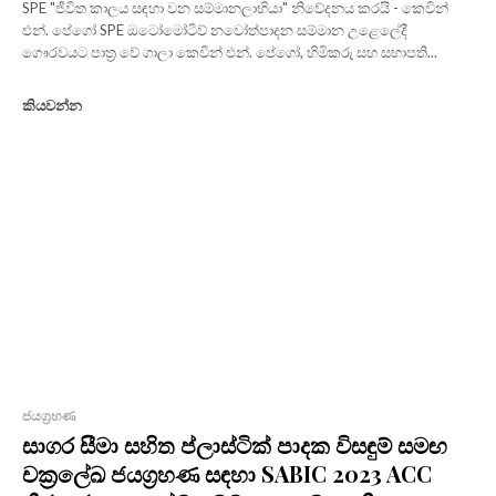
SPE "ජීවිත කාලය සඳහා වන සම්මානලාභියා" නිවේදනය කරයි - කෙවින්
එන්. පේගෝ SPE ඔටෝමෝටිව් නවෝත්පාදන සම්මාන උළෙලේදී
ගෞරවයට පාත්‍ර වේ ගාලා කෙවින් එන්. පේගෝ, හිමිකරු සහ සභාපති...
කියවන්න
ජයග්‍රහණ
සාගර සීමා සහිත ප්ලාස්ටික් පාදක විසඳුම් සමඟ
චක්‍රලේඛ ජයග්‍රහණ සඳහා SABIC 2023 ACC