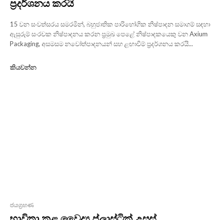
ප්‍රදර්ශනය කරයි
15 වන සංවත්සරය සමරමින්, බහුජාතික පාරිභෝගික නිෂ්පාදන සමාගම් සඳහා
ඇසුරුම් සංරචක නිෂ්පාදනය කරන ප්‍රමුඛ පෙළේ නිෂ්පාදකයෙකු වන Axium
Packaging, අසමසම නවෝත්පාදනයන් සහ ළඟාවීම් ප්‍රදර්ශනය කරයි...
කියවන්න
ජයග්‍රහණ
භාවිතා කළ වෛද්‍ය ප්ලාස්ටික් උසස්