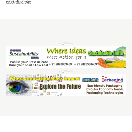
තවත් කියවන්න
- දැන්වීම -
- දැන්වීම -