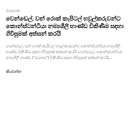
ජයග්‍රහණ
වෙන්ඩෙල්, වන් රොක් කැපිටල් හවුල්කරුවන්ට
කොන්ස්ටන්ටියා නම්‍යශීලී භාණ්ඩ විකිණීම සඳහා
ගිවිසුමක් අත්සන් කරයි
වෙන්ඩෙල්, වන් රොක් කැපිටල් හවුල්කරුවන්ට කොන්ස්ටන්ටියා නම්‍යශීලී
භාණ්ඩ විකිණීම සඳහා ගිවිසුමක් අත්සන් කරයි වෙන්ඩෙල්, කොන්ස්ටන්ටියා
නම්‍යශීලී භාණ්ඩ (“සමාගම”) විකිණීම සඳහා ගිවිසුමක් අත්සන් කරයි,...
කියවන්න