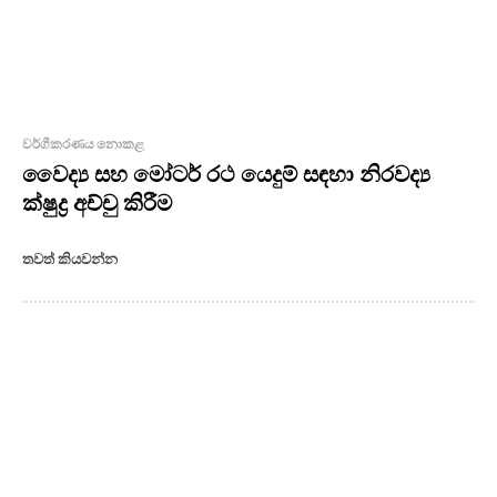
වර්ගීකරණය නොකළ
වෛද්‍ය සහ මෝටර් රථ යෙදුම් සඳහා නිරවද්‍ය
ක්ෂුද්‍ර අච්චු කිරීම
තවත් කියවන්න