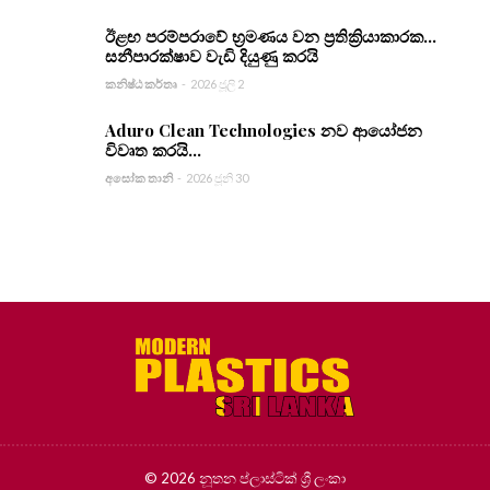
ඊළඟ පරම්පරාවේ භ්‍රමණය වන ප්‍රතික්‍රියාකාරක...
සනීපාරක්ෂාව වැඩි දියුණු කරයි
කනිෂ්ඨ කර්තෘ
-
2026 ජූලි 2
Aduro Clean Technologies නව ආයෝජන
විවෘත කරයි...
අසෝක තානි
-
2026 ජූනි 30
© 2026 නූතන ප්ලාස්ටික් ශ්‍රී ලංකා