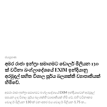
ජයග්‍රහණ
අමර රාජා ඉන්ෆ්‍රා සමාගමට ඩොලර් මිලියන 130
ක් වටිනා බංග්ලාදේශයේ EXIM ඉන්දියානු
අරමුදල් සහිත විශාල සූර්ය බලශක්ති ව්‍යාපෘතියක්
හිමිවේ.
අමරා රාජා ඉන්ෆ්‍රා සමාගමට බංග්ලාදේශයේ EXIM ඉන්දියාවෙන් අරමුදල්
සපයන ලද විශාල සූර්ය බලශක්ති ව්‍යාපෘතියක් හිමි වේ, එහි වටිනාකම
ඩොලර් මිලියන 130 ක් වන අතර එය ඩොලර් බිලියන 1.75 ක...