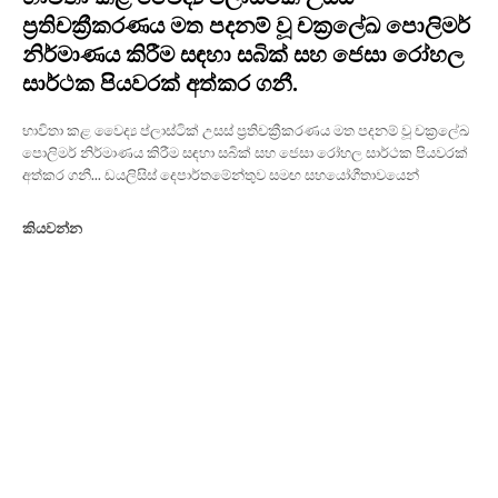
ප්‍රතිචක්‍රීකරණය මත පදනම් වූ චක්‍රලේඛ පොලිමර්
නිර්මාණය කිරීම සඳහා සබික් සහ ජෙසා රෝහල
සාර්ථක පියවරක් අත්කර ගනී.
භාවිතා කළ වෛද්‍ය ප්ලාස්ටික් උසස් ප්‍රතිචක්‍රීකරණය මත පදනම් වූ චක්‍රලේඛ
පොලිමර් නිර්මාණය කිරීම සඳහා සබික් සහ ජෙසා රෝහල සාර්ථක පියවරක්
අත්කර ගනී... ඩයලිසිස් දෙපාර්තමේන්තුව සමඟ සහයෝගීතාවයෙන්
කියවන්න