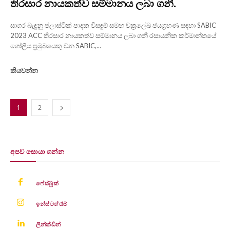
තිරසාර නායකත්ව සම්මානය ලබා ගනී.
සාගර බැඳුනු ප්ලාස්ටික් පාදක විසඳුම් සමඟ චක්‍රලේඛ ජයග්‍රහණ සඳහා SABIC
2023 ACC තිරසාර නායකත්ව සම්මානය ලබා ගනී රසායනික කර්මාන්තයේ
ගෝලීය ප්‍රමුඛයෙකු වන SABIC,...
කියවන්න
1
2
අපව සොයා ගන්න
ෆේස්බුක්
ඉන්ස්ටග්රෑම්
ලින්ක්ඩින්