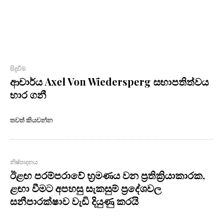
සිදුවීම
ආචාර්ය Axel Von Wiedersperg සභාපතිත්වය
භාර ගනී
තවත් කියවන්න
නිෂ්පාදනය
ඊළඟ පරම්පරාවේ භ්‍රමණය වන ප්‍රතික්‍රියාකාරක,
ළඟා වීමට අපහසු සැකසුම් ප්‍රදේශවල
සනීපාරක්ෂාව වැඩි දියුණු කරයි