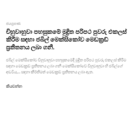
ජයග්‍රහණ
චිහුවාහුවා පහසුකමේ මුද්‍රිත පරිපථ පුවරු එකලස්
කිරීම සඳහා ජබිල් මෙක්සිකෝව මෙඩක්‍රඩ්
ප්‍රතීතනය ලබා ගනී.
ජබිල් මෙක්සිකෝව චිහුවාහුවා පහසුකමේදී මුද්‍රිත පරිපථ පුවරු එකලස් කිරීම
සඳහා මෙඩක්‍රඩ් ප්‍රතීතනය ලබා ගනී මෙක්සිකෝවේ චිහුවාහුවා හි ජබිල්ගේ
අඩවිය,... සඳහා කීර්තිමත් මෙඩක්‍රඩ් ප්‍රතීතනය ලබා ඇත.
කියවන්න