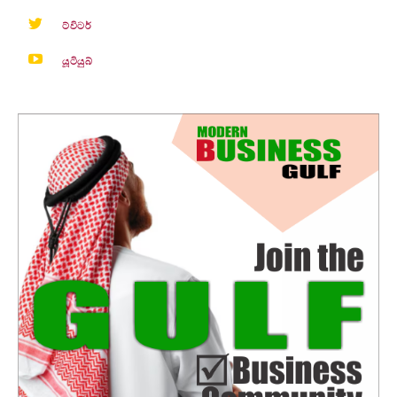
ට්විටර්
යූටියුබ්