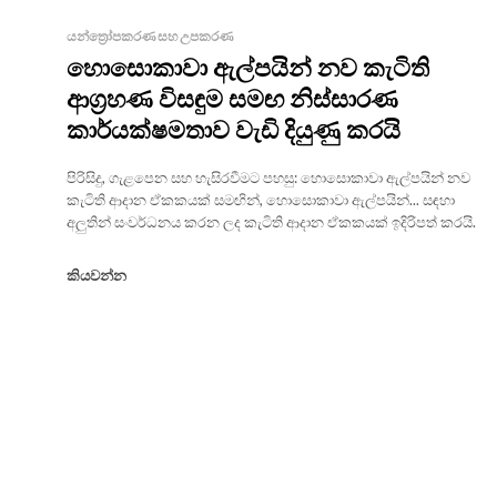
යන්ත්‍රෝපකරණ සහ උපකරණ
හොසොකාවා ඇල්පයින් නව කැටිති
ආග්‍රහණ විසඳුම සමඟ නිස්සාරණ
කාර්යක්ෂමතාව වැඩි දියුණු කරයි
පිරිසිදු, ගැළපෙන සහ හැසිරවීමට පහසු: හොසොකාවා ඇල්පයින් නව
කැටිති ආදාන ඒකකයක් සමඟින්, හොසොකාවා ඇල්පයින්... සඳහා
අලුතින් සංවර්ධනය කරන ලද කැටිති ආදාන ඒකකයක් ඉදිරිපත් කරයි.
කියවන්න