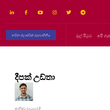
මුල් පිටුව
අපි ගැ
නවීන ප්ලාස්ටික් රූපවාහිනිය
දීපක් උඩ්තා
කනිෂ්ඨ මාධ්‍යවේදී