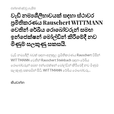
එන්නත් අච්චු ගැසීම
වැඩි නම්‍යශීලීභාවයක් සඳහා ස්ථාවර
ප්‍රමිතිකරණය Rauschert WITTMANN
වෙතින් රේඛීය රොබෝවරුන් සමඟ
ඉන්ජෙක්ෂන් මෝල්ඩින් කිරීමේදී නව
මිණුම් සලකුණු සකසයි.
වැඩි නම්‍යශීලී බවක් සඳහා අනුකූල ප්‍රමිතිකරණය Rauschert විසින්
WITTMANN වෙතින් Rauschert Steinbach සඳහා රේඛීය
රොබෝවරුන් සමඟ ඉන්ජෙක්ෂන් මෝල්ඩින් කිරීමේදී නව මිණුම්
සලකුණු සකසමින් සිටී, WITTMANN රේඛීය රොබෝවරු...
කියවන්න