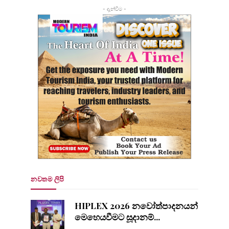
- දැන්වීම -
නවතම ලිපි
HIPLEX 2026 නවෝත්පාදනයන්
මෙහෙයවීමට සූදානම්...