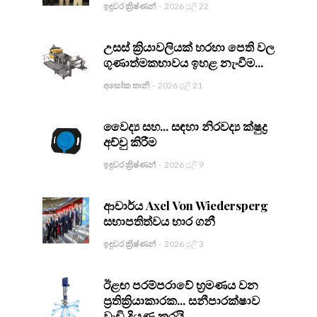
ඉඳුවර ක්‍රිෂ්ණන්
-
2026 ජූලි 22
උසස් ක්‍රියාවලියක් හරහා පෙති වල
ගුණාත්මකභාවය ඉහළ නැංවීම...
අසෝක තානි
-
2026 ජූලි 21
වෛද්‍ය සහ... සඳහා නිරවද්‍ය ක්ෂුද්‍ර
අච්චු කිරීම
ඉඳුවර ක්‍රිෂ්ණන්
-
2026 ජූලි 9
ආචාර්ය Axel Von Wiedersperg
සභාපතිත්වය භාර ගනී
ඉඳුවර ක්‍රිෂ්ණන්
-
2026 ජූලි 3
ඊළඟ පරම්පරාවේ භ්‍රමණය වන
ප්‍රතික්‍රියාකාරක... සනීපාරක්ෂාව
වැඩි දියුණු කරයි