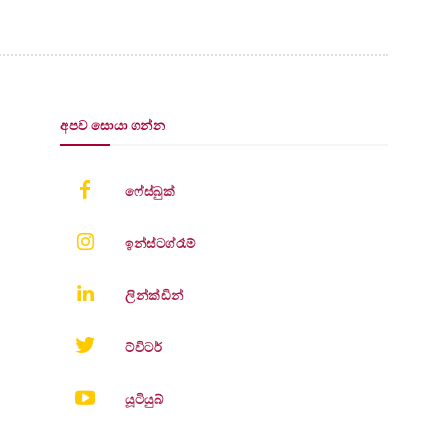
අපව සොයා ගන්න
ෆේස්බුක්
ඉන්ස්ටග්රෑම්
ලින්ක්ඩින්
ට්විටර්
යූටියුබ්