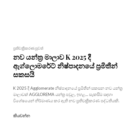
ප්‍රතිචක්‍රීකරණ පුවත්
නව යන්ත්‍ර මාලාව K 2025 දී
ඇග්ලොමරේට් නිෂ්පාදනයේ ප්‍රමිතීන්
සකසයි
K 2025 දී Agglomerate නිෂ්පාදනයේ ප්‍රමිතීන් සකසන නව යන්ත්‍ර
මාලාවක් AGGLOREMA යන්ත්‍ර පවුල, ඉහළ... සැකසීම සඳහා
විශේෂයෙන් නිර්මාණය කර ඇති නව ප්‍රතිචක්‍රීකරණ පද්ධතියකි.
කියවන්න