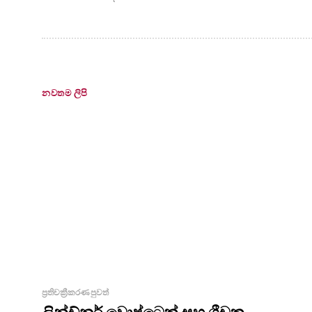
නවතම ලිපි
ප්‍රතිචක්‍රීකරණ පුවත්
ලින්ඩ්නර් වොෂ්ටෙක් සහ ශ්‍රීචක්‍ර