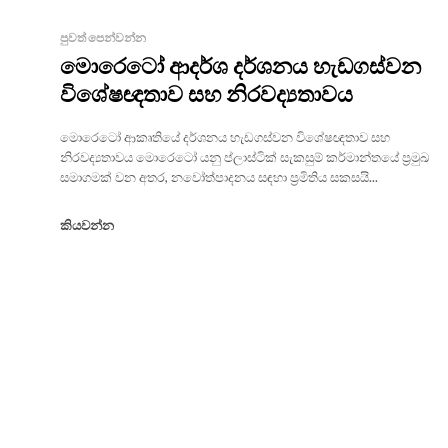
පුවත් පෙන්වන්න
මොරෙටෝ ආදර්ශ දර්ශනය හැඩගස්වන
විශේෂඥතාව සහ නිරවද්‍යතාවය
මොරෙටෝ ආකෘතියේ දර්ශනය හැඩගස්වන විශේෂඥතාව සහ
නිරවද්‍යතාවය මොරෙටෝ යනු ප්ලාස්ටික් සැකසුම් කර්මාන්තයේ ප්‍රමුඛ
සමාගමක් වන අතර, නවෝත්පාදනය සඳහා ප්‍රමිතිය සකසයි...
කියවන්න