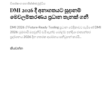
විශේෂාංග සහ තීක්ෂ්ණ බුද්ධිය
DMI 2026 දී අනාගතයට සූදානම්
මෙවලම්කරණය ප්‍රධාන තැනක් ගනී
DMI 2026 හි Future-Ready Tooling ප්‍රධාන වේදිකාවට පැමිණේ DMI
2026: මුම්බායි ඔපචුනිටි ඩයි ඇන්ඩ් මෝල්ඩ් ඉන්දියා ජාත්‍යන්තර
ප්‍රදර්ශනය 2026 දින හතරක ආරම්භය සනිටුහන් කරයි...
කියවන්න