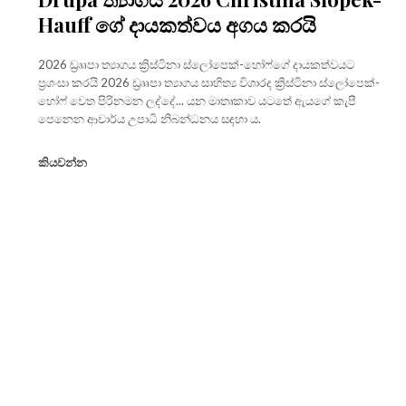
Hauff ගේ දායකත්වය අගය කරයි
2026 ඩ්‍රෲපා ත්‍යාගය ක්‍රිස්ටිනා ස්ලෝපෙක්-හෝෆ්ගේ දායකත්වයට
ප්‍රශංසා කරයි 2026 ඩ්‍රෲපා ත්‍යාගය සාහිත්‍ය විශාරද ක්‍රිස්ටිනා ස්ලෝපෙක්-
හෝෆ් වෙත පිරිනමන ලද්දේ... යන මාතෘකාව යටතේ ඇයගේ කැපී
පෙනෙන ආචාර්ය උපාධි නිබන්ධනය සඳහා ය.
කියවන්න