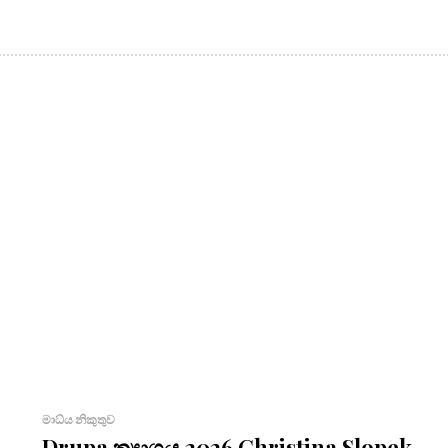
මාධ්ය නිකුතුව
Drupa ත්‍යාගය 2026 Christina Slopek-