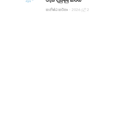
කනිෂ්ඨ කර්තෘ
-
2026 ජූලි 2