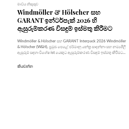
මාධ්ය නිකුතුව
Windmöller & Hölscher සහ
GARANT ඉන්ටර්පැක් 2026 හි
ඇසුරුම්කරණ විසඳුම් ඉස්මතු කිරීමට
Windmöller & Hölscher සහ GARANT Interpack 2026 Windmöller
& Hölscher (W&H), ප්‍රමුඛ පෙළේ ජර්මානු යන්ත්‍ර සාදන්නා සහ නම්‍යශීලී
ඇසුරුම් සඳහා විශේෂ ist යෙකුට ඇසුරුම්කරණ විසඳුම් ඉස්මතු කිරීමට...
කියවන්න