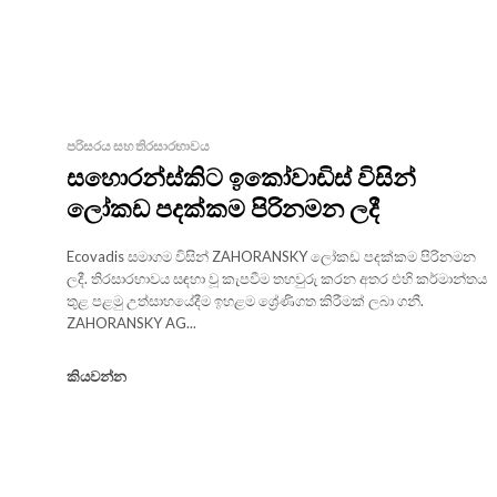
පරිසරය සහ තිරසාරභාවය
සහොරන්ස්කිට ඉකෝවාඩිස් විසින්
ලෝකඩ පදක්කම පිරිනමන ලදී
Ecovadis සමාගම විසින් ZAHORANSKY ලෝකඩ පදක්කම පිරිනමන
ලදී. තිරසාරභාවය සඳහා වූ කැපවීම තහවුරු කරන අතර එහි කර්මාන්තය
තුළ පළමු උත්සාහයේදීම ඉහළම ශ්‍රේණිගත කිරීමක් ලබා ගනී.
ZAHORANSKY AG...
කියවන්න