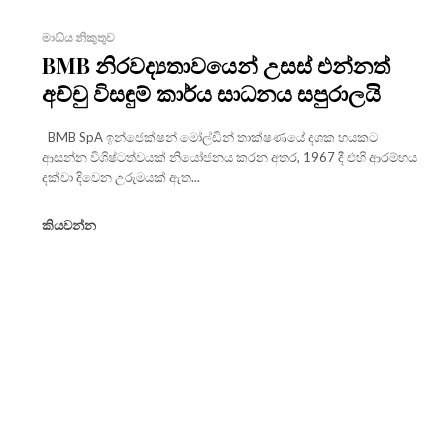
මාධ්ය නිකුතුව
BMB නිරවද්‍යතාවයෙන් උසස් එන්නත්
අච්චු විසඳුම් කාර්ය සාධනය සපුරාලයි
BMB SpA ඉන්ජෙක්ෂන් මෝල්ඩින් තාක්ෂණයේ දශක හයකට
ආසන්න විශිෂ්ටත්වයක් නියෝජනය කරන අතර, 1967 දී එහි ආරම්භය
දක්වා දිවෙන උරුමයක් ඇත...
කියවන්න