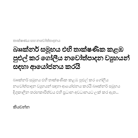
තාක්ෂණය සහ නවෝත්පාදනය
බෲක්නර් සමූහය එහි තාක්ෂණික කළඹ
පුළුල් කර ගෝලීය නවෝත්පාදන ව්‍යුහයන්
සඳහා ආයෝජනය කරයි
බෲක්නර් සමූහය එහි තාක්ෂණික කළඹ පුළුල් කර ගෝලීය
නවෝත්පාදන ව්‍යුහයන් සඳහා ආයෝජනය කරයි බෲක්නර් සමූහය
දිගුකාලීන තරඟකාරිත්වය එහි ප්‍රධාන අවධානයට ලක් කර ඇත...
කියවන්න