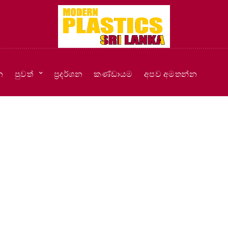
න
පුවත්
ප්‍රදර්ශන
කණ්ඩායම
අපව අමතන්න