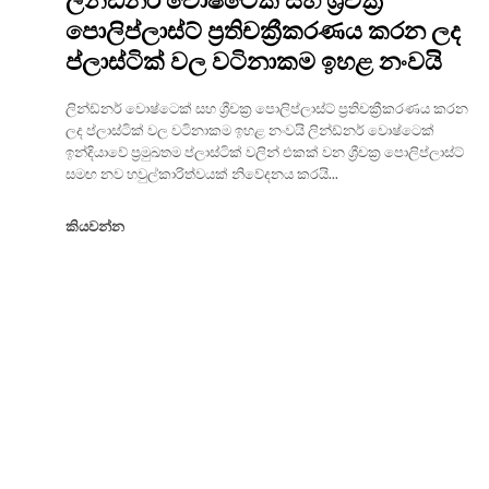
පොලිප්ලාස්ට් ප්‍රතිචක්‍රීකරණය කරන ලද
ප්ලාස්ටික් වල වටිනාකම ඉහළ නංවයි
ලින්ඩ්නර් වොෂ්ටෙක් සහ ශ්‍රීචක්‍ර පොලිප්ලාස්ට් ප්‍රතිචක්‍රීකරණය කරන
ලද ප්ලාස්ටික් වල වටිනාකම ඉහළ නංවයි ලින්ඩ්නර් වොෂ්ටෙක්
ඉන්දියාවේ ප්‍රමුඛතම ප්ලාස්ටික් වලින් එකක් වන ශ්‍රීචක්‍ර පොලිප්ලාස්ට්
සමඟ නව හවුල්කාරිත්වයක් නිවේදනය කරයි...
කියවන්න