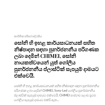
කාර්මික පරිසර පද්ධතිය
සෝනි හි ඉහළ කාර්යසාධනයක් සහිත
නිෂ්පාදන සඳහා පුනර්ජනනීය පරිගණක
ලබා දෙමින් CHIMEI, සෝනි
නායකත්වයෙන් යුත් ගෝලීය
පුනර්ජනනීය ප්ලාස්ටික් සැපයුම් දාමයට
එක්වෙයි.
සෝනි හි ඉහළ කාර්යසාධනයක් සහිත නිෂ්පාදන සඳහා පුනර්ජනනීය
පරිගණක ලබා දෙමින් CHIMEI, Sony-Led ගෝලීය පුනර්ජනනීය
ප්ලාස්ටික් සැපයුම් දාමයට එක්වෙයි. CHIMEI සංස්ථාව ලොව ප්‍රථම
ගෝලීය සැපයුම් දාමයට එක්වී ඇත...