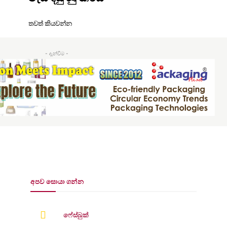
තවත් කියවන්න
- දැන්වීම -
අපව සොයා ගන්න
ෆේස්බුක්