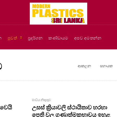
න
පුවත්
ප්‍රදර්ශන
කණ්ඩායම
අපව අමතන්න
ඩ
ආකලන
සහායක
මාධ්ය නිකුතුව
්වෙයි
උසස් ක්‍රියාවලි ස්ථායිතාව හරහා
පෙති වල ගුණාත්මකභාවය ඉහළ