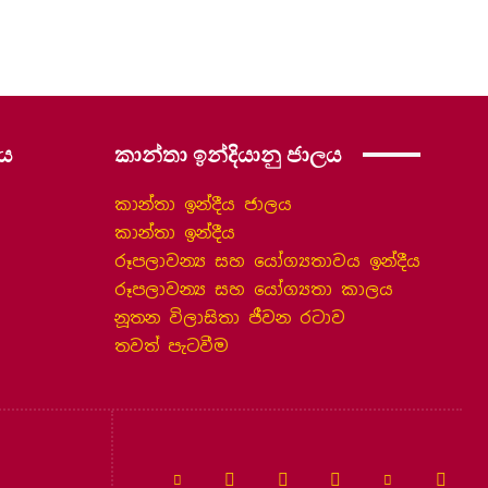
ලය
කාන්තා ඉන්දියානු ජාලය
කාන්තා ඉන්දීය ජාලය
කාන්තා ඉන්දීය
රූපලාවන්‍ය සහ යෝග්‍යතාවය ඉන්දීය
රූපලාවන්‍ය සහ යෝග්‍යතා කාලය
නූතන විලාසිතා ජීවන රටාව
තවත් පැටවීම