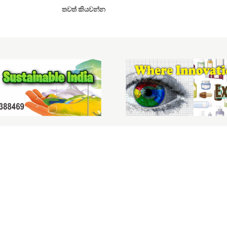
තවත් කියවන්න