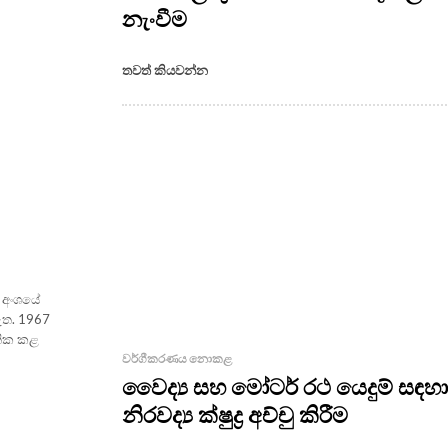
නැංවීම
තවත් කියවන්න
ාර අංශයේ
 ඇත. 1967
හතික කළ
වර්ගීකරණය නොකළ
වෛද්‍ය සහ මෝටර් රථ යෙදුම් සඳහා
නිරවද්‍ය ක්ෂුද්‍ර අච්චු කිරීම