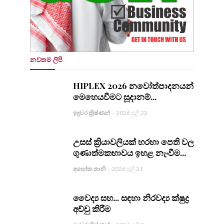
නවතම ලිපි
HIPLEX 2026 නවෝත්පාදනයන්
මෙහෙයවීමට සූදානම්...
ඉඳුවර ක්‍රිෂ්ණන්
-
2026 ජූලි 22
උසස් ක්‍රියාවලියක් හරහා පෙති වල
ගුණාත්මකභාවය ඉහළ නැංවීම...
අසෝක තානි
-
2026 ජූලි 21
වෛද්‍ය සහ... සඳහා නිරවද්‍ය ක්ෂුද්‍ර
අච්චු කිරීම