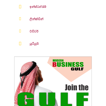
ඉන්ස්ටග්රෑම්
ලින්ක්ඩින්
ට්විටර්
යූටියුබ්