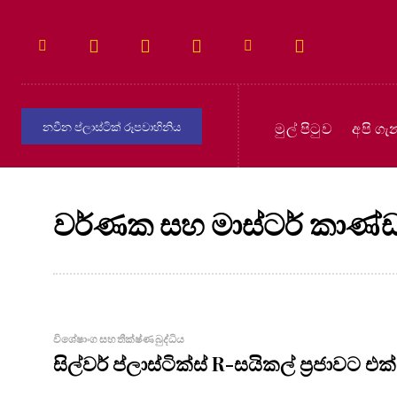
මුල් පිටුව
අපි ගැ
නවීන ප්ලාස්ටික් රූපවාහිනිය
වර්ණක සහ මාස්ටර් කාණ්
විශේෂාංග සහ තීක්ෂ්ණ බුද්ධිය
සිල්වර් ප්ලාස්ටික්ස් R-සයිකල් ප්‍රජාවට එක