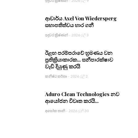
ඉඳුවර ක්‍රිෂ්ණන්
-
2026 ජූලි 9
ආචාර්ය Axel Von Wiedersperg
සභාපතිත්වය භාර ගනී
ඉඳුවර ක්‍රිෂ්ණන්
-
2026 ජූලි 3
ඊළඟ පරම්පරාවේ භ්‍රමණය වන
ප්‍රතික්‍රියාකාරක... සනීපාරක්ෂාව
වැඩි දියුණු කරයි
කනිෂ්ඨ කර්තෘ
-
2026 ජූලි 2
Aduro Clean Technologies නව
ආයෝජන විවෘත කරයි...
අසෝක තානි
-
2026 ජූනි 30