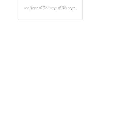
සංදර්ශන කිරීමට පළ කිරීම් නැත.