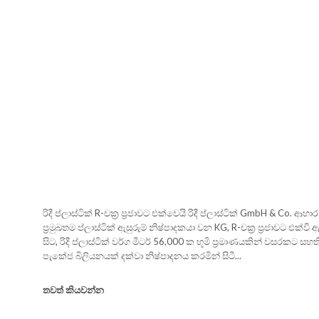
රිදී ප්ලාස්ටික් R-චක්‍ර ප්‍රජාවට එක්වෙයි රිදී ප්ලාස්ටික් GmbH & Co. ආහ
ප්‍රමුඛතම ප්ලාස්ටික් ඇසුරුම් නිෂ්පාදකයා වන KG, R-චක්‍ර ප්‍රජාවට එක්වී
සිට, රිදී ප්ලාස්ටික් වර්ග මීටර් 56,000 ක භූමි ප්‍රමාණයකින් වසරකට ස
පැකේජ බිලියනයක් දක්වා නිෂ්පාදනය කරමින් සිටී...
තවත් කියවන්න