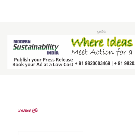
- දැන්වීම -
නවතම ලිපි