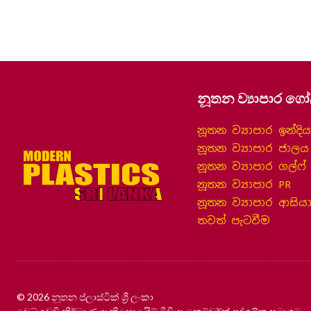
නූතන ව්‍යාපාර ගෝ
නූතන ව්‍යාපාර ඉන්දි
නූතන ව්‍යාපාර ජාලය
නූතන ව්‍යාපාර ගල්ෆ්
නූතන ව්‍යාපාර PR
නූතන ව්‍යාපාර ආසිය
තවත් පැටවීම
© 2026 නූතන ප්ලාස්ටික් ශ්‍රී ලංකා