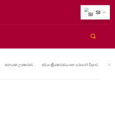
SI
සහායක උපකරණ
ස්වයංක්‍රීයකරණය සහ රොබෝ විද්‍යාව