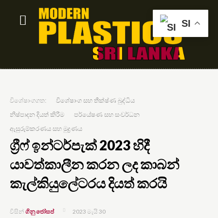
SI
විශේෂාංගගත:
විශේෂාංග සහ තීක්ෂ්ණ බුද්ධිය
නිෂ්පාදන දියත් කිරීම
පර්යේෂණ සහ සංවර්ධන
ඇසුරුම්කරණය සහ මුද්‍රණය
ග්‍රීෆ් ඉන්ටර්පැක් 2023 හිදී
යාවත්කාලීන කරන ලද කාබන්
කැල්කියුලේටරය දියත් කරයි
2023 මැයි 30
ගිනු ජෝසප්
විසින්