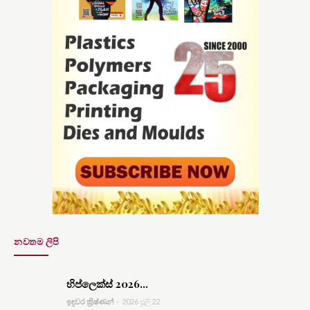
නවතම ලිපි
හිප්ලෙක්ස් 2026...
ඉඳුවර ක්‍රිෂ්ණන්
-
2026 ජූලි 22