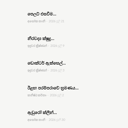
පෙලට් එසවීම...
අසෝක තානි
-
2026 ජූලි 21
නිරවද්‍ය ක්ෂුද්‍ර...
ඉඳුවර ක්‍රිෂ්ණන්
-
2026 ජූලි 9
ඩොක්ටර් ඇක්සෙල්...
ඉඳුවර ක්‍රිෂ්ණන්
-
2026 ජූලි 3
ඊළඟ පරම්පරාවේ භ්‍රමණය...
කනිෂ්ඨ කර්තෘ
-
2026 ජූලි 2
ඇඩුරෝ ක්ලීන්...
අසෝක තානි
-
2026 ජූනි 30