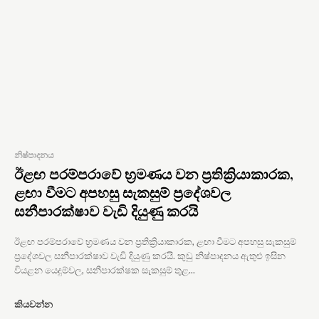
නිෂ්පාදනය
ඊළඟ පරම්පරාවේ භ්‍රමණය වන ප්‍රතික්‍රියාකාරක,
ළඟා වීමට අපහසු සැකසුම් ප්‍රදේශවල
සනීපාරක්ෂාව වැඩි දියුණු කරයි
ඊළඟ පරම්පරාවේ භ්‍රමණය වන ප්‍රතික්‍රියාකාරක, ළඟා වීමට අපහසු සැකසුම්
ප්‍රදේශවල සනීපාරක්ෂාව වැඩි දියුණු කරයි. කුඩු නිෂ්පාදනය ඇතුළු ඉසින
වියළන යෙදුම්වල, සනීපාරක්ෂක සැකසුම් තුළ...
කියවන්න