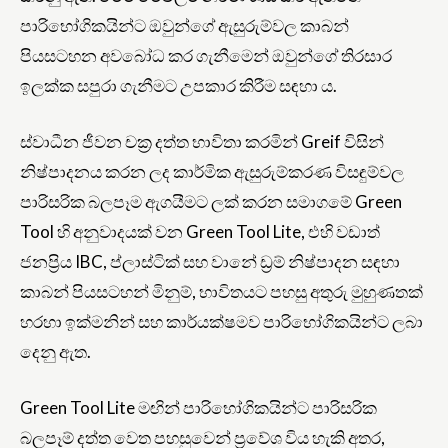
පාරිභෝගිකයින්ට ඔවුන්ගේ ඇසුරුම්වල කාබන්
පියසටහන අවබෝධ කර ගැනීමෙන් ඔවුන්ගේ තිරසාර
ඉලක්ක සපුරා ගැනීමට උපකාර කිරීම සඳහා ය.
ස්වාධීන ජීවන චක්‍ර දත්ත භාවිතා කරමින් Greif විසින්
නිෂ්පාදනය කරන ලද කාර්මික ඇසුරුම්කරණ විසඳුම්වල
පාරිසරික බලපෑම ඇගයීමට ලක් කරන සමාගමේ Green
Tool හි අනුවාදයක් වන Green Tool Lite, එහි වඩාත්
ජනප්‍රිය IBC, ප්ලාස්ටික් සහ වානේ ඩ්‍රම් නිෂ්පාදන සඳහා
කාබන් පියසටහන් මිනුම්, භාවිතයට පහසු අතුරු මුහුණතක්
හරහා ඉක්මනින් සහ කාර්යක්ෂමව පාරිභෝගිකයින්ට ලබා
දෙනු ඇත.
Green Tool Lite මඟින් පාරිභෝගිකයින්ට පාරිසරික
බලපෑම් දත්ත වෙත පහසුවෙන් ප්‍රවේශ විය හැකි අතර,