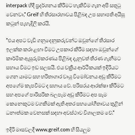
interpack හිදී ප්‍රදර්ශනය කිරීමට හැකිවීම ගැන අපි සතුටු
වෙනවා," Greif හි තිරසාරභාවය පිළිබඳ උප සභාපති අයිසු
කටුන් පැහැදිලි කරයි.
"එය අපට වැඩි ගනුදෙනුකරුවන්ට ඔවුන්ගේ තිරසාර
ඉලක්ක කරා ළඟා වීමට උපකාර කිරීම සඳහා ඔවුන්ගේ
කාර්මික ඇසුරුම්කරණය පිළිබඳ දැනුවත් තීරණ ගැනීමට
සහාය වීමට ඉඩ සලසයි. එය චක්‍රීය ආර්ථිකයක් ඉදිරියට
ගෙන යාමට සහ හරිතාගාර වායු විමෝචනය අඩු කිරීමට
අපගේම කැපවීමට ද සහාය වේ. පරිසරය ආරක්ෂා කිරීමට
සහ අපගේ පාරිසරික බලපෑම අඩු කිරීමට අප සෑම
කෙනෙකුටම වගකීමක් ඇති අතර සහයෝගීතාවය තුළින්
ධනාත්මක වෙනසක් සඳහා අවස්ථාව විශාලතම වේ."
ඉදිරි මාසවලදී www.greif.com හි සියලුම