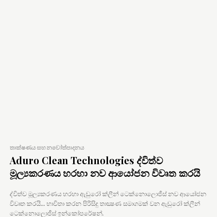
තාක්ෂණය සහ නවෝත්පාදනය
Aduro Clean Technologies ද්විත්ව
මූල්‍යකරණය හරහා නව ආයෝජන විවෘත කරයි
ද්විත්ව මූල්‍යකරණය හරහා ඇඩුරෝ ක්ලීන් ටෙක්නොලොජීස් නව ආයෝජන
විවෘත කරයි... භාවිතා කරන පිරිසිදු තාක්‍ෂණ සමාගමක් වන ඇඩුරෝ ක්ලීන්
ටෙක්නොලොජීස් ඉන්කෝපරේෂන්.