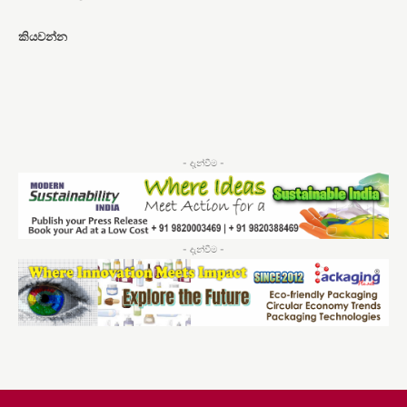
කියවන්න
- දැන්වීම -
- දැන්වීම -