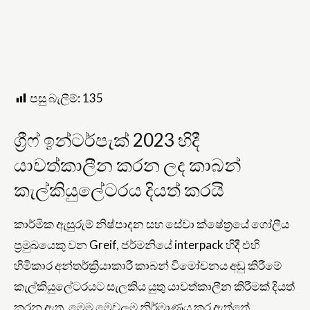
පසු බැලීම්:
135
ග්‍රීෆ් ඉන්ටර්පැක් 2023 හිදී
යාවත්කාලීන කරන ලද කාබන්
කැල්කියුලේටරය දියත් කරයි
කාර්මික ඇසුරුම් නිෂ්පාදන සහ සේවා ක්ෂේත්‍රයේ ගෝලීය
ප්‍රමුඛයෙකු වන Greif, ජර්මනියේ interpack හිදී එහි
හිමිකාර අන්තර්ක්‍රියාකාරී කාබන් විමෝචනය අඩු කිරීමේ
කැල්කියුලේටරයට සැලකිය යුතු යාවත්කාලීන කිරීමක් දියත්
කරනු ඇත. මෙම මෙවලම නිර්මාණය කර ඇත්තේ