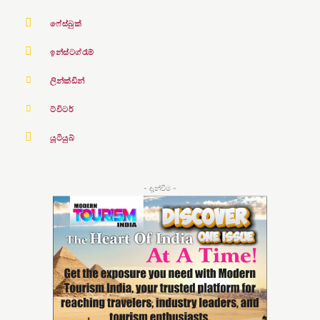
ෆේස්බුක්
ඉන්ස්ටග්රෑම්
ලින්ක්ඩින්
ට්විටර්
යූටියුබ්
- දැන්වීම -