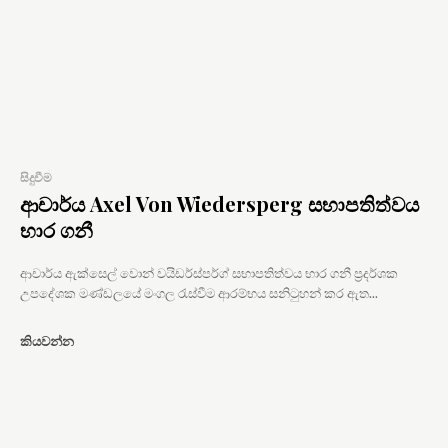
සිදුවීම
ආචාර්ය Axel Von Wiedersperg සභාපතිත්වය
භාර ගනී
ආචාර්ය ඇක්සෙල් වොන් වයිඩර්ස්පර්ග් සභාපතිත්වය භාර ගනී ප්‍රදර්ශක
උපදේශක මණ්ඩලයේ මංගල රැස්වීම ආරම්භය සනිටුහන් කර ඇත...
කියවන්න