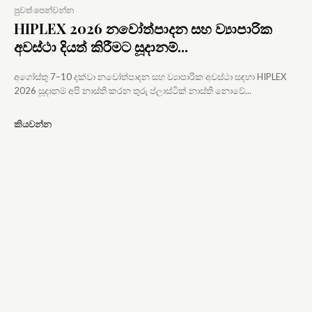
පුවත් පෙන්වන්න
HIPLEX 2026 නවෝත්පාදන සහ ව්‍යාපාරික
අවස්ථා දියත් කිරීමට සූදානම්...
අගෝස්තු 7–10 දක්වා නවෝත්පාදන සහ ව්‍යාපාරික අවස්ථා සඳහා HIPLEX
2026 සූදානම් අපි නාස්ති කරන තුරු ප්ලාස්ටික් නාස්ති නොවේ...
කියවන්න