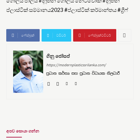
ගෝලීය ජාලය #නූතන ගෝලීය නෙට්වොක් #නූතන
ප්ලාස්ටික් සම්මානය2023 #ප්ලාස්ටික් කර්මාන්තය #ග්‍රීෆ්
ෆේස්බුක්
ට්විටර්
ෆේස්බුක්ට්විටර්
ගිනු ජෝසප්
https://modernplasticssrilanka.com/
ප්‍රධාන කර්තෘ සහ ප්‍රධාන විධායක නිලධාරී
අපව සොයා ගන්න