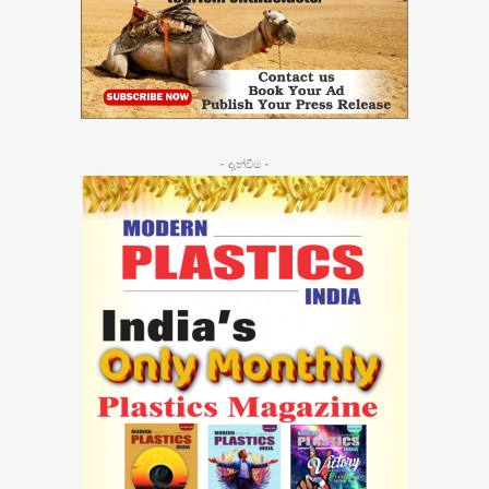
- දැන්වීම -