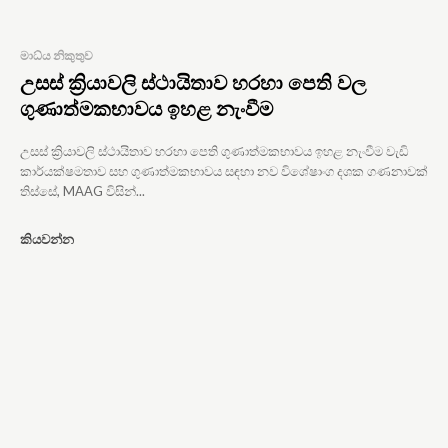
මාධ්ය නිකුතුව
උසස් ක්‍රියාවලි ස්ථායිතාව හරහා පෙති වල
ගුණාත්මකභාවය ඉහළ නැංවීම
උසස් ක්‍රියාවලි ස්ථායිතාව හරහා පෙති ගුණාත්මකභාවය ඉහළ නැංවීම වැඩි
කාර්යක්ෂමතාව සහ ගුණාත්මකභාවය සඳහා නව විශේෂාංග දශක ගණනාවක්
තිස්සේ, MAAG විසින්...
කියවන්න