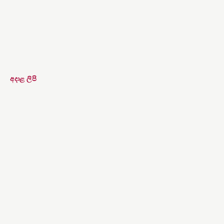
අදාළ ලිපි