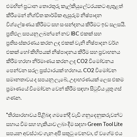
එමඟින් ප්‍රධාන තොරතුරු කැල්කියුලේටරයකට ඇතුළත්
කිරීමෙන් නිශ්චිත කාර්මික ඇසුරුම් නිෂ්පාදන
විශ්ලේෂණය කිරීමට සහ සංසන්දනය කිරීමට ඉඩ සලසයි.
ප්‍රතිඵල සපයනු ලබන්නේ නව IBC එකක් සහ
ප්‍රතිසංස්කරණය කරන ලද එකක් වැනි නිෂ්පාදන වර්ග
එකක් හෝ කිහිපයක් නිෂ්පාදනය කිරීම සහ ප්‍රවාහනය
කිරීම හරහා නිර්මාණය කරන ලද CO2 විමෝචනය
පෙන්වන සරල ප්‍රස්ථාරයක් හරහාය. CO2 විමෝචන
සමානතාවය ද සපයනු ලැබේ, උදාහරණයක් ලෙස එකම
ප්‍රමාණයේ විමෝචන වෙන් කිරීම සඳහා සිටුවිය යුතු ගස්
ගණන.
"තිරසාරභාවය පිළිබඳ ගමනේදී වැඩි ගනුදෙනුකරුවන්ට
සහාය වීම සහ හැකියාව ලබා දීම සඳහා Green Tool Lite
සපයන අවස්ථාව ගැන අපි සතුටු වෙනවා, ඒ වගේම එය