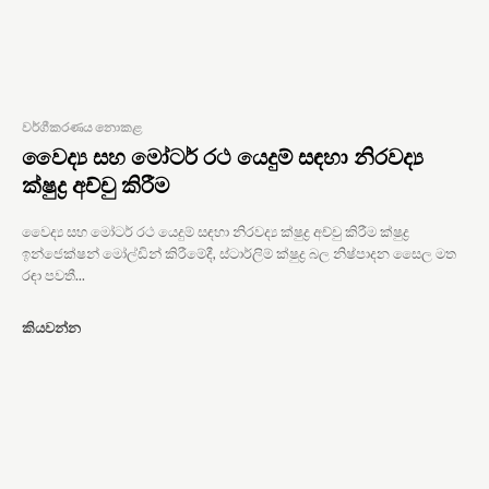
වර්ගීකරණය නොකළ
වෛද්‍ය සහ මෝටර් රථ යෙදුම් සඳහා නිරවද්‍ය
ක්ෂුද්‍ර අච්චු කිරීම
වෛද්‍ය සහ මෝටර් රථ යෙදුම් සඳහා නිරවද්‍ය ක්ෂුද්‍ර අච්චු කිරීම ක්ෂුද්‍ර
ඉන්ජෙක්ෂන් මෝල්ඩින් කිරීමේදී, ස්ටාර්ලිම් ක්ෂුද්‍ර බල නිෂ්පාදන සෛල මත
රඳා පවතී...
කියවන්න