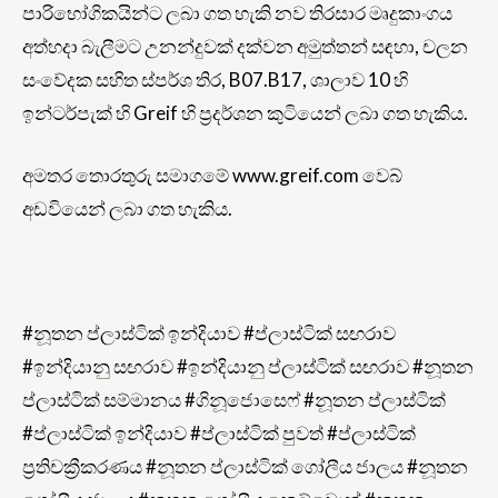
පාරිභෝගිකයින්ට ලබා ගත හැකි නව තිරසාර මෘදුකාංගය
අත්හදා බැලීමට උනන්දුවක් දක්වන අමුත්තන් සඳහා, චලන
සංවේදක සහිත ස්පර්ශ තිර, B07.B17, ශාලාව 10 හි
ඉන්ටර්පැක් හි Greif හි ප්‍රදර්ශන කුටියෙන් ලබා ගත හැකිය.
අමතර තොරතුරු සමාගමේ www.greif.com වෙබ්
අඩවියෙන් ලබා ගත හැකිය.
#නූතන ප්ලාස්ටික් ඉන්දියාව #ප්ලාස්ටික් සඟරාව
#ඉන්දියානු සඟරාව #ඉන්දියානු ප්ලාස්ටික් සඟරාව #නූතන
ප්ලාස්ටික් සම්මානය #ගිනූජොසෙෆ් #නූතන ප්ලාස්ටික්
#ප්ලාස්ටික් ඉන්දියාව #ප්ලාස්ටික් පුවත් #ප්ලාස්ටික්
ප්‍රතිචක්‍රීකරණය #නූතන ප්ලාස්ටික් ගෝලීය ජාලය #නූතන