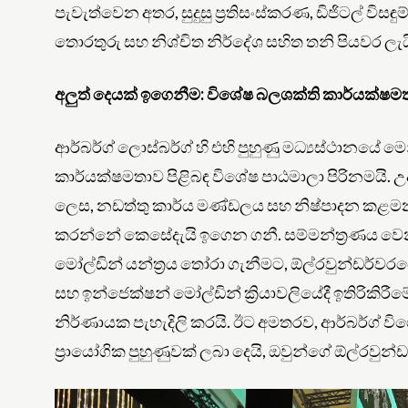
පැවැත්වෙන අතර, සුදුසු ප්‍රතිසංස්කරණ, ඩිජිටල් වි
තොරතුරු සහ නිශ්චිත නිර්දේශ සහිත තනි පියවර ලැ
අලුත් දෙයක් ඉගෙනීම: විශේෂ බලශක්ති කාර්යක්ෂම
ආර්බර්ග් ලොස්බර්ග් හි එහි පුහුණු මධ්‍යස්ථානයේ 
කාර්යක්ෂමතාව පිළිබඳ විශේෂ පාඨමාලා පිරිනමයි
ලෙස, නඩත්තු කාර්ය මණ්ඩලය සහ නිෂ්පාදන කළමන
කරන්නේ කෙසේදැයි ඉගෙන ගනී. සම්මන්ත්‍රණය වෙන
මෝල්ඩින් යන්ත්‍රය තෝරා ගැනීමට, ඕල්රවුන්ඩර්වර
සහ ඉන්ජෙක්ෂන් මෝල්ඩින් ක්‍රියාවලියේදී ඉතිරිකිර
නිර්ණායක පැහැදිලි කරයි. ඊට අමතරව, ආර්බර්ග් විශේ
ප්‍රායෝගික පුහුණුවක් ලබා දෙයි, ඔවුන්ගේ ඕල්රවුන්ඩර