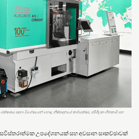
්පත් සංරක්ෂණය සඳහා විශේෂයෙන් හොඳ, නිෂ්පාදනයේ කාර්යක්ෂම, පරිශීලක-හිතකාමී සහ
මඟ සවිස්තරාත්මක උපදේශනයක් සහ අවසාන සාකච්ඡාවක්