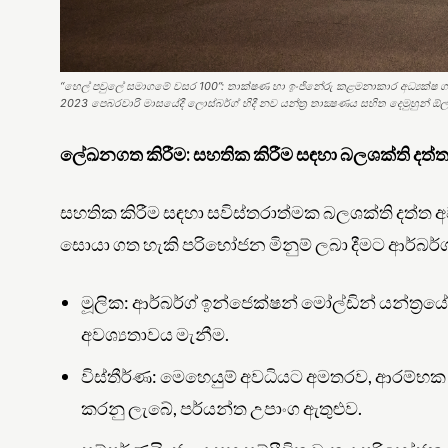
“හෙල් පවුලේ සමාගමේ වසර 100”: තාක්ෂණ හා ඉංජිනේරු කළමනාකාර අධ්‍යක්ෂ ගයි
2023 පෙබරවාරි මාසයේදී ලොස්බර්ග් හිදී නව යන්ත්‍ර තාක්‍ෂණය සහිත දෙමුහුන් ඕල
ලේඛනගත කිරීම: සහතික කිරීම සඳහා බලශක්ති දත්
සහතික කිරීම සඳහා සවිස්තරාත්මක බලශක්ති දත්ත අ
සොයා ගත හැකි පරිභෝජන මිනුම් ලබා දීමට ආර්බර්
මූලික: ආර්බර්ග් ඉන්ජෙක්ෂන් මෝල්ඩින් යන්ත්‍රය
අවශ්‍යතාවය මැනීම.
විස්තීර්ණ: මෙහෙයුම් අවධියට අමතරව, ආරම්භක
කරනු ලැබේ, පර්යන්ත උපාංග ඇතුළුව.