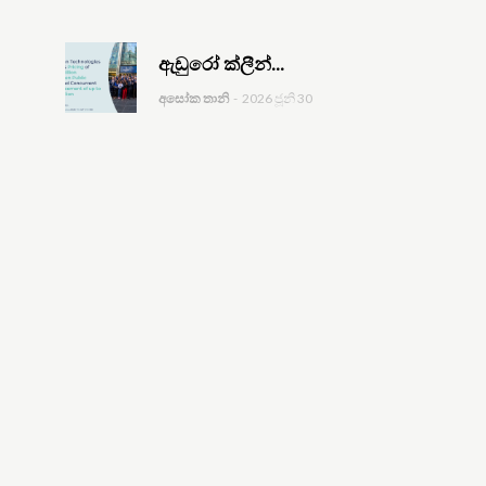
ඇඩුරෝ ක්ලීන්...
අසෝක තානි
-
2026 ජූනි 30