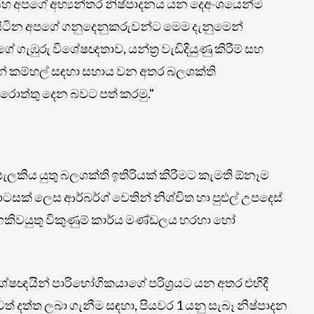
 සහ අපගේ අභ්‍යන්තර නිෂ්පාදනය යන දෙඅංශයෙන්ම
ුරා සිටින අපගේ ගනුදෙනුකරුවන්ට මෙම දැනුමෙන්
 ගැඹුරු විශේෂඥතාව, යන්ත්‍ර වැඩිදියුණු කිරීම් සහ
ින් කම්හල් සඳහා සහාය වන අතර බලශක්ති
රොත්තු දෙන බවට පත් කරමු."
ලකිය යුතු බලශක්ති ඉතිරියක් කිරීමට කැමති ඕනෑම
ොටසක් ලෙස ආර්බර්ග් වෙතින් නිශ්චිත හා පුළුල් උපදෙස්
වගකිවයුතු විකුණුම් කාර්ය මණ්ඩලය හරහා හෝ
ිශේෂඥයින් පාරිභෝගිකයාගේ පරිශ්‍රයට යන අතර එහිදී
ත් දත්ත ලබා ගැනීම සඳහා, පියවර 1 යනු සැබෑ නිෂ්පාදන