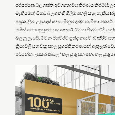
පරිසරයක බලශක්ති අවශ්‍යතාවය තීරණය කිරීමයි. උද
මැනීමෙන් විභව බලශක්ති ගිලීම් හෙළි කළ හැකිය (රූපය 
පසුකාලීන උපදෙස් සඳහා මිනුම් දත්ත භාවිතා කෙර
මගින් මෙය අනුගමනය කෙරේ. 2 වන පියවරේදී, යන්ත
බලනු ලැබේ. 3 වන පියවරට ප්‍රතිදානය වැඩි කිරීම සහ
ක්‍රියාවලි සහ චක්‍ර කාල ප්‍රශස්තිකරණයන් ඇතුළත් 
පර්යන්ත උපකරණවල “කළ යුතු සහ නොකළ යුතු දේ