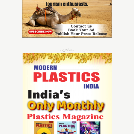
- දැන්වීම -