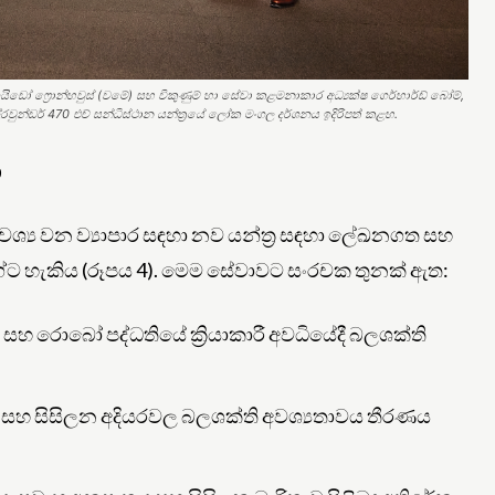
ඩෝ ෆ්‍රොන්හවුස් (වමේ) සහ විකුණුම් හා සේවා කළමනාකාර අධ්‍යක්ෂ ගෙර්හාර්ඩ් බෝම්,
්රවුන්ඩර් 470 එච් සන්ධිස්ථාන යන්ත්‍රයේ ලෝක මංගල දර්ශනය ඉදිරිපත් කළහ.
ත
වශ්‍ය වන ව්‍යාපාර සඳහා නව යන්ත්‍ර සඳහා ලේඛනගත සහ
ග්ට හැකිය (රූපය 4). මෙම සේවාවට සංරචක තුනක් ඇත:
ේ සහ රොබෝ පද්ධතියේ ක්‍රියාකාරී අවධියේදී බලශක්ති
 සහ සිසිලන අදියරවල බලශක්ති අවශ්‍යතාවය තීරණය