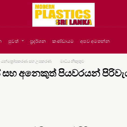
න
පුවත්
ප්‍රදර්ශන
කණ්ඩායම
අපව අමතන්න
යන්ත්‍රෝපකරණ සහ උපකරණ
මාධ්ය නිකුතුව
 සහ අනෙකුත් පියවරයන් පිරිවැ