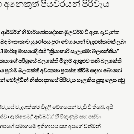
හ අනෙකුත් පියවරයන් පිරිවැය
ආර්බර්ග් හි මාර්ගෝපදේශක මූලධර්ම වී ඇත. දැවැන්ත
ළිබඳ මාතෘකාව යුරෝපය පුරා වේගයෙන් වැදගත්කමක් ලබා
 මාර්තු මාසයේදී එහි “ක්‍රියාකාරී සැලැස්ම: බලශක්තිය”
කයාගේ පරිශ්‍රයේ බලශක්ති මිනුම් ඇතුළුව තනි බලශක්ති
ය පුරාම බලශක්ති අවශ්‍යතා ප්‍රශස්ත කිරීම සඳහා බොහෝ
න් මෝල්ඩින් නිෂ්පාදනයේ පිරිවැය සැලකිය යුතු ලෙස අඩු
වැයේ වැදගත්කම විදුලි වේගයෙන් වැඩි වී තිබේ. අපි
දක්වා ඇත්තෙමු," ආර්බර්ග් හි විකුණුම් සහ සේවා
ි. "අපගේ සමාගමේ ඉතිහාසය සහ අපගේ වත්මන්