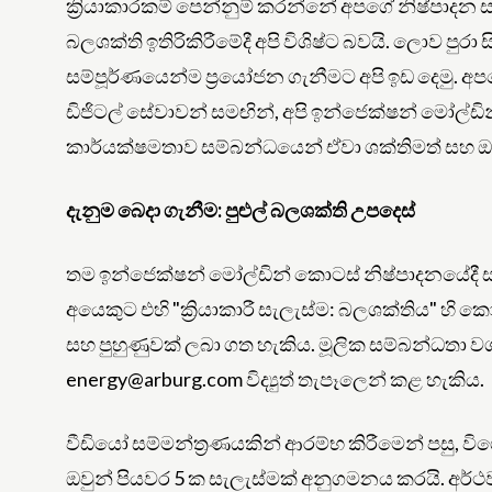
ක්‍රියාකාරකම් පෙන්නුම් කරන්නේ අපගේ නිෂ්පාදන
බලශක්ති ඉතිරිකිරීමේදී අපි විශිෂ්ට බවයි. ලොව ප
සම්පූර්ණයෙන්ම ප්‍රයෝජන ගැනීමට අපි ඉඩ දෙමු. අපගේ
ඩිජිටල් සේවාවන් සමඟින්, අපි ඉන්ජෙක්ෂන් මෝල්ඩ
කාර්යක්ෂමතාව සම්බන්ධයෙන් ඒවා ශක්තිමත් සහ ඔ
දැනුම බෙදා ගැනීම: පුළුල් බලශක්ති උපදෙස්
තම ඉන්ජෙක්ෂන් මෝල්ඩින් කොටස් නිෂ්පාදනයේදී සැ
අයෙකුට එහි "ක්‍රියාකාරී සැලැස්ම: බලශක්තිය" හි ක
සහ පුහුණුවක් ලබා ගත හැකිය. මූලික සම්බන්ධතා 
energy@arburg.com විද්‍යුත් තැපෑලෙන් කළ හැකිය.
වීඩියෝ සම්මන්ත්‍රණයකින් ආරම්භ කිරීමෙන් පසු, ව
ඔවුන් පියවර 5 ක සැලැස්මක් අනුගමනය කරයි. අර්ථව