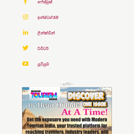
ෆේස්බුක්
ඉන්ස්ටග්රෑම්
ලින්ක්ඩින්
ට්විටර්
යූටියුබ්
- දැන්වීම -