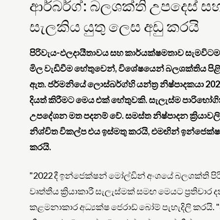
ආර්බර්ග්: බලශක්ති උපදෙස් ස
සැලකිය යුතු ලෙස අඩු කරයි
පිරිවැය-ඵලදායීතාවය සහ කාර්යක්ෂමතාව සැමවිටම 
මිල වැඩිවීම හේතුවෙන්, විශේෂයෙන් බලශක්තිය පි
ඇත. ජර්මනියේ ලොස්බර්ග්හි යන්ත්‍ර නිෂ්පාදකයා 2023
දියත් කිරීමට මෙය එක් හේතුවකි. සැලැස්ම පාරිභෝගි
උපදේශන මත පදනම් වේ. සමස්ත නිෂ්පාදන ක්‍රියාවලි
නිශ්චිත විකල්ප එය ඉස්මතු කරයි, එමඟින් ඉන්ජෙක්ෂ
කරයි.
"2022 දී ඉන්ජෙක්ෂන් මෝල්ඩින් අංශයේ බලශක්ති පිරි
වෘත්තීය ක්‍රියාකාරී සැලැස්මක් සමඟ මෙයට ප්‍රතිචාර 
කළමනාකාර අධ්‍යක්ෂ ජෙරාඩ් බෝම් පැහැදිලි කරය