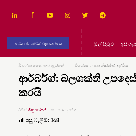
මුල් පිටුව
අපි ගැ
නවීන ප්ලාස්ටික් රූපවාහිනිය
විශේෂාංගගත කර ඇත්තේ:
විශේෂාංග සහ තීක්ෂ්ණ බුද්ධිය
ආර්බර්ග්: බලශක්ති උපදෙස්
කරයි
2023 ජූනි 2
ගිනු ජෝසප්
විසින්
පසු බැලීම්:
168