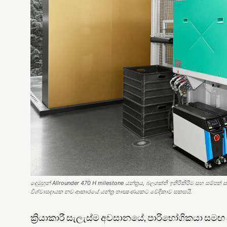
දෙමුහුන් Allrounder 470 H milestone යන්ත්‍රය, බලශක්ති ඉතිරිකිරීම සහ සම
විශ්වාසදායක නව ආකාරයේ යන්ත්‍ර තාක්‍ෂණයකට වේදිකාව සකසයි.
ක්‍රියාකාරී සැලැස්ම අවසානයේ, පාරිභෝගිකයා ස