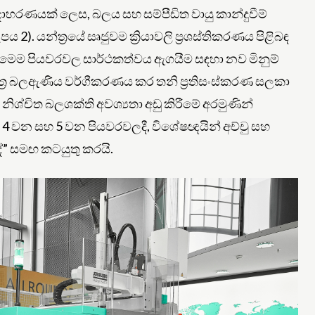
ාහරණයක් ලෙස, බලය සහ සම්පීඩිත වායු කාන්දුවීම්
2). යන්ත්‍රයේ සෘජුවම ක්‍රියාවලි ප්‍රශස්තිකරණය පිළිබඳ
ේ. මෙම පියවරවල සාර්ථකත්වය ඇගයීම සඳහා නව මිනුම්
්‍ර බලඇණිය වර්ගීකරණය කර තනි ප්‍රතිසංස්කරණ සලකා
 නිශ්චිත බලශක්ති අවශ්‍යතා අඩු කිරීමේ අරමුණින්
වේ. 4 වන සහ 5 වන පියවරවලදී, විශේෂඥයින් අච්චු සහ
” සමඟ කටයුතු කරයි.