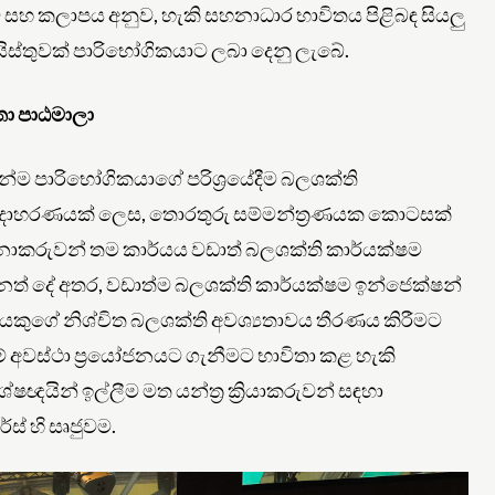
සඳුම් සහ කලාපය අනුව, හැකි සහනාධාර භාවිතය පිළිබඳ සියලු
යිස්තුවක් පාරිභෝගිකයාට ලබා දෙනු ලැබේ.
තා පාඨමාලා
මෙන්ම පාරිභෝගිකයාගේ පරිශ්‍රයේදීම බලශක්ති
. උදාහරණයක් ලෙස, තොරතුරු සම්මන්ත්‍රණයක කොටසක්
ාකරුවන් තම කාර්යය වඩාත් බලශක්ති කාර්යක්ෂම
ත් දේ අතර, වඩාත්ම බලශක්ති කාර්යක්ෂම ඉන්ජෙක්ෂන්
යෙකුගේ නිශ්චිත බලශක්ති අවශ්‍යතාවය තීරණය කිරීමට
ීමේ අවස්ථා ප්‍රයෝජනයට ගැනීමට භාවිතා කළ හැකි
ෂඥයින් ඉල්ලීම මත යන්ත්‍ර ක්‍රියාකරුවන් සඳහා
්ස් හි සෘජුවම.