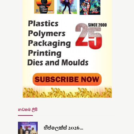
නවතම ලිපි
හිප්ලෙක්ස් 2026...