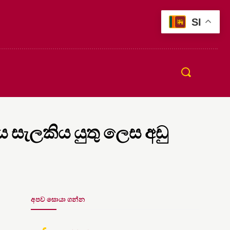
SI
ය සැලකිය යුතු ලෙස අඩු
අපව සොයා ගන්න